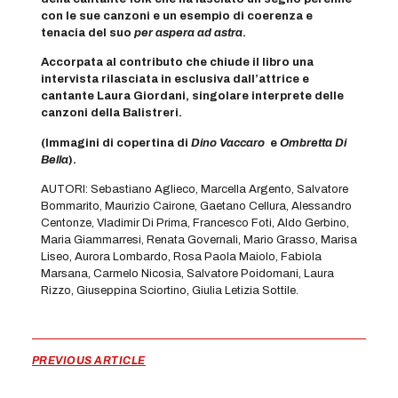
con le sue canzoni e un esempio di coerenza e
tenacia del suo
per aspera ad astra
.
Accorpata al contributo che chiude il libro una
intervista rilasciata in esclusiva dall’attrice e
cantante Laura Giordani, singolare interprete delle
canzoni della Balistreri.
(Immagini di copertina di
Dino Vaccaro
e
Ombretta Di
Bella
).
AUTORI: Sebastiano Aglieco, Marcella Argento, Salvatore
Bommarito, Maurizio Cairone, Gaetano Cellura, Alessandro
Centonze, Vladimir Di Prima, Francesco Foti, Aldo Gerbino,
Maria Giammarresi, Renata Governali, Mario Grasso, Marisa
Liseo, Aurora Lombardo, Rosa Paola Maiolo, Fabiola
Marsana, Carmelo Nicosia, Salvatore Poidomani, Laura
Rizzo, Giuseppina Sciortino, Giulia Letizia Sottile.
PREVIOUS ARTICLE