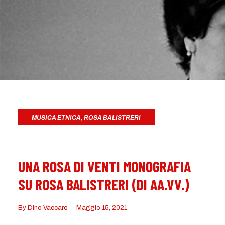
MUSICA ETNICA
,
ROSA BALISTRERI
UNA ROSA DI VENTI MONOGRAFIA
SU ROSA BALISTRERI (DI AA.VV.)
By
Dino Vaccaro
Maggio 15, 2021