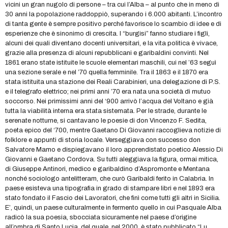
vicini un gran nugolo di persone – tra cui l’Alba – al punto che in meno di
30 anni la popolazione raddoppiò, superando i 6.000 abitanti. L’incontro
di tanta gente è sempre positivo perché favorisce lo scambio di idee e di
esperienze che è sinonimo di crescita. I “burgisi” fanno studiare i figli,
alcuni dei quali diventano docenti universitari, e la vita politica è vivace,
grazie alla presenza di alcuni repubblicani e garibaldini convinti. Nel
1861 erano state istituite le scuole elementari maschili, cui nel ’63 seguì
una sezione serale e nel ’70 quella femminile. Tra il 1863 e il 1870 era
stata istituita una stazione dei Reali Carabinieri, una delegazione di P.S.
e il telegrafo elettrico; nei primi anni ’70 era nata una società di mutuo
soccorso. Nei primissimi anni del ‘900 arrivò l’acqua del Voltano e già
tutta la viabilità interna era stata sistemata. Per le strade, durante le
serenate notturne, si cantavano le poesie di don Vincenzo F. Sedita,
poeta epico del ‘700, mentre Gaetano Di Giovanni raccoglieva notizie di
folklore e appunti di storia locale. Verseggiava con successo don
Salvatore Mamo e dispiegavano il loro apprendistato poetico Alessio Di
Giovanni e Gaetano Cordova. Su tutti aleggiava la figura, ormai mitica,
di Giuseppe Antinori, medico e garibaldino d’Aspromonte e Mentana
nonché sociologo antelitteram, che curò Garibaldi ferito in Calabria. In
paese esisteva una tipografia in grado di stampare libri e nel 1893 era
stato fondato il Fascio dei Lavoratori, che finì come tutti gli altri in Sicilia.
E’, quindi, un paese culturalmente in fermento quello in cui Pasquale Alba
radicò la sua poesia, sbocciata sicuramente nel paese d’origine
all’ombra di Santo Lucia, del quale, nel 2000, è stato pubblicato “Lu