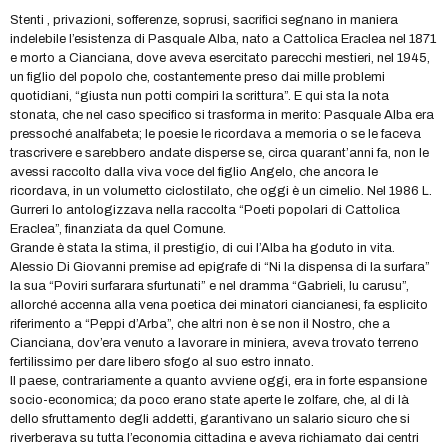
Stenti , privazioni, sofferenze, soprusi, sacrifici segnano in maniera
indelebile l’esistenza di Pasquale Alba, nato a Cattolica Eraclea nel 1871
e morto a Cianciana, dove aveva esercitato parecchi mestieri, nel 1945,
un figlio del popolo che, costantemente preso dai mille problemi
quotidiani, “giusta nun potti compiri la scrittura”. E qui sta la nota
stonata, che nel caso specifico si trasforma in merito: Pasquale Alba era
pressoché analfabeta; le poesie le ricordava a memoria o se le faceva
trascrivere e sarebbero andate disperse se, circa quarant’anni fa, non le
avessi raccolto dalla viva voce del figlio Angelo, che ancora le
ricordava, in un volumetto ciclostilato, che oggi è un cimelio. Nel 1986 L.
Gurreri lo antologizzava nella raccolta “Poeti popolari di Cattolica
Eraclea”, finanziata da quel Comune.
Grande è stata la stima, il prestigio, di cui l’Alba ha goduto in vita.
Alessio Di Giovanni premise ad epigrafe di “Ni la dispensa di la surfara”
la sua “Poviri surfarara sfurtunati” e nel dramma “Gabrieli, lu carusu”,
allorché accenna alla vena poetica dei minatori ciancianesi, fa esplicito
riferimento a “Peppi d’Arba”, che altri non è se non il Nostro, che a
Cianciana, dov’era venuto a lavorare in miniera, aveva trovato terreno
fertilissimo per dare libero sfogo al suo estro innato.
Il paese, contrariamente a quanto avviene oggi, era in forte espansione
socio-economica; da poco erano state aperte le zolfare, che, al di là
dello sfruttamento degli addetti, garantivano un salario sicuro che si
riverberava su tutta l’economia cittadina e aveva richiamato dai centri