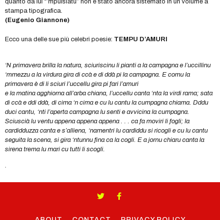
quanto da lui “’mpuisiatu” non è stato ancora sistemato in un volume a
stampa tipografica.
(Eugenio Giannone)
Ecco una delle sue più celebri poesie:
TEMPU D’AMURI
‘N primavera brilla la natura, sciuriscinu li pianti a la campagna e l’uccillinu
‘mmezzu a la virdura gira di ccà e di ddà pi la campagna. E comu la
primavera è di li sciuri l’uccellu gira pi fari l’amuri
e la matina agghiorna all’arba chiana, l’uccellu canta ‘nta la virdi rama; sata
di ccà e ddi ddà, di cima ‘n cima e cu lu cantu la cumpagna chiama. Dddu
duci cantu, ‘nti l’aperta campagna lu senti e avvicina la cumpagna.
Sciuscià lu ventu appena appena appena . . . ca fa moviri li fogli; la
cardidduzza canta e s’alliena, ‘namentri lu cardiddu si ricogli e cu lu cantu
seguita la scena, si gira ‘ntunnu fina ca la cogli. E a jornu chiaru canta la
sirena trema lu mari cu tutti li scogli.
.
ABOUT
CONTACT
PRIVACY POLICY