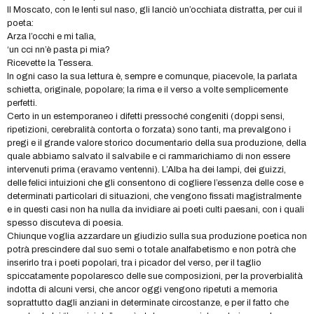
Il Moscato, con le lenti sul naso, gli lanciò un’occhiata distratta, per cui il
poeta:
Arza l’occhi e mi talìa,
‘un cci nn’è pasta pi mia?
Ricevette la Tessera.
In ogni caso la sua lettura è, sempre e comunque, piacevole, la parlata
schietta, originale, popolare; la rima e il verso a volte semplicemente
perfetti.
Certo in un estemporaneo i difetti pressoché congeniti (doppi sensi,
ripetizioni, cerebralità contorta o forzata) sono tanti, ma prevalgono i
pregi e il grande valore storico documentario della sua produzione, della
quale abbiamo salvato il salvabile e ci rammarichiamo di non essere
intervenuti prima (eravamo ventenni). L’Alba ha dei lampi, dei guizzi,
delle felici intuizioni che gli consentono di cogliere l’essenza delle cose e
determinati particolari di situazioni, che vengono fissati magistralmente
e in questi casi non ha nulla da invidiare ai poeti culti paesani, con i quali
spesso discuteva di poesia.
Chiunque voglia azzardare un giudizio sulla sua produzione poetica non
potrà prescindere dal suo semi o totale analfabetismo e non potrà che
inserirlo tra i poeti popolari, tra i picador del verso, per il taglio
spiccatamente popolaresco delle sue composizioni, per la proverbialità
indotta di alcuni versi, che ancor oggi vengono ripetuti a memoria
soprattutto dagli anziani in determinate circostanze, e per il fatto che