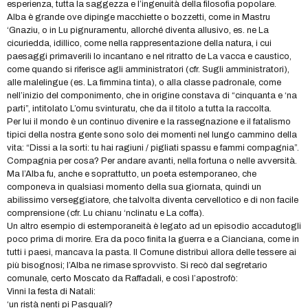
esperienza, tutta la saggezza e l’ingenuità della filosofia popolare.
Alba è grande ove dipinge macchiette o bozzetti, come in Mastru
‘Gnaziu, o in Lu pignuramentu, allorché diventa allusivo, es. ne La
cicuriedda, idillico, come nella rappresentazione della natura, i cui
paesaggi primaverili lo incantano e nel ritratto de La vacca e caustico,
come quando si riferisce agli amministratori (cfr. Sugli amministratori),
alle malelingue (es. La fimmina tinta), o alla classe padronale, come
nell’inizio del componimento, che in origine constava di “cinquanta e ‘na
parti”, intitolato L’omu svinturatu, che da il titolo a tutta la raccolta.
Per lui il mondo è un continuo divenire e la rassegnazione e il fatalismo
tipici della nostra gente sono solo dei momenti nel lungo cammino della
vita: “Dissi a la sorti: tu hai ragiuni / pigliati spassu e fammi compagnia”.
Compagnia per cosa? Per andare avanti, nella fortuna o nelle avversità.
Ma l’Alba fu, anche e soprattutto, un poeta estemporaneo, che
componeva in qualsiasi momento della sua giornata, quindi un
abilissimo verseggiatore, che talvolta diventa cervellotico e di non facile
comprensione (cfr. Lu chianu ‘nclinatu e La coffa).
Un altro esempio di estemporaneità è legato ad un episodio accadutogli
poco prima di morire. Era da poco finita la guerra e a Cianciana, come in
tutti i paesi, mancava la pasta. Il Comune distribuì allora delle tessere ai
più bisognosi; l’Alba ne rimase sprovvisto. Si recò dal segretario
comunale, certo Moscato da Raffadali, e così l’apostrofò:
Vinni la festa di Natali:
‘un ristà nenti pi Pasquali?