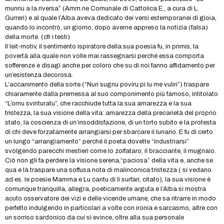
munnu a la riversa” (Amm.ne Comunale di Cattolica E., a cura di L.
Gurreri) e al quale l’Alba aveva dedicato dei versi estemporanei di gioia,
quando lo incontrò, un giorno, dopo averne appreso la notizia (falsa)
della morte. (cfr i testi)
Il leit-motiv, il sentimento ispiratore della sua poesia fu, in primis, la
povertà alla quale non volle mai rassegnarsi perché essa comporta
sofferenze e disagi anche per coloro che su di noi fanno affidamento per
un’esistenza decorosa.
L’accanimento della sorte (“Nun sugnu poviru pi lu me vuliri”) traspare
chiaramente dalla premessa al suo componimento più famoso, intitolato
“L’omu svinturatu”, che racchiude tutta la sua amarezza e la sua
tristezza, la sua visione della vita: amarezza della precarietà del proprio
stato, la coscienza di un’insoddisfazione, di un torto subito e la protesta
di chi deve forzatamente arrangiarsi per sbarcare il lunario. E fu di certo
un lungo “arrangiamento” perché il poeta dovette “industriarsi”
svolgendo parecchi mestieri come lo zolfataro, il bracciante, il mugnaio.
Ciò non gli fa perdere la visione serena,“paciosa” della vita e, anche se
qua e là traspare una soffusa nota di malinconica tristezza ( si vedano
ad es. le poesie Mamma e Lu cantu di li surfari, citato), la sua visione è
comunque tranquilla, allegra, poeticamente arguta e l’Alba si mostra
acuto osservatore dei vizi e delle vicende umane, che sa ritrarre in modo
perfetto indulgendo in particolari a volte con ironia e sarcasmo, altre con
un sorriso sardonico da cui si evince, oltre alla sua personale