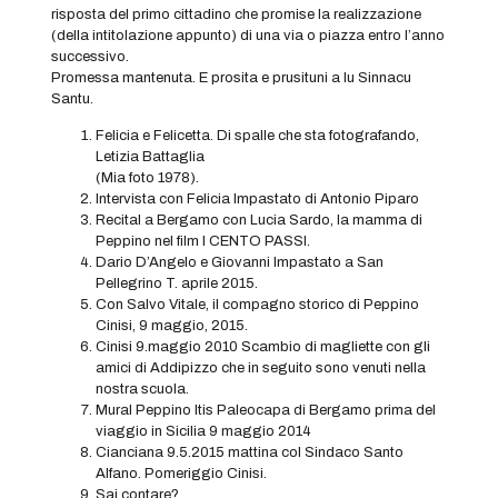
risposta del primo cittadino che promise la realizzazione
(della intitolazione appunto) di una via o piazza entro l’anno
successivo.
Promessa mantenuta. E prosita e prusituni a lu Sinnacu
Santu.
Felicia e Felicetta. Di spalle che sta fotografando,
Letizia Battaglia
(Mia foto 1978).
Intervista con Felicia Impastato di Antonio Piparo
Recital a Bergamo con Lucia Sardo, la mamma di
Peppino nel film I CENTO PASSI.
Dario D’Angelo e Giovanni Impastato a San
Pellegrino T. aprile 2015.
Con Salvo Vitale, il compagno storico di Peppino
Cinisi, 9 maggio, 2015.
Cinisi 9.maggio 2010 Scambio di magliette con gli
amici di Addipizzo che in seguito sono venuti nella
nostra scuola.
Mural Peppino Itis Paleocapa di Bergamo prima del
viaggio in Sicilia 9 maggio 2014
Cianciana 9.5.2015 mattina col Sindaco Santo
Alfano. Pomeriggio Cinisi.
Sai contare?