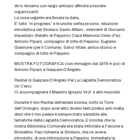
Ve lo diciamo con largo anticipo affinché possiate
organizzarVi.
La cosa urgente era fissare la data,.
E’ tutto “in progress” e le uniche certezze sono: relazione
introduttiva del Sindaco Santo Alfano , interventi di Giovanni
Impastato (fratello di Peppino) Casa Memoria Cinisi (Pa),
Antonio Piparo, compagno di lotte di Peppino, Eugenio
Giannone (per il Comune). Salvo Vitale, amico storico e
compagno di lotte di Peppino.
MOSTRA FOTOGRAFICA (con immagini dal 1978 in poi) di
Antonio Piparo e Gaspare D’Angelo.
Recital di Gaspare D’Angelo Per La Legalità Democratica
(Io C’ero).
Ci accompagnerà il Maestro Ignazio Virzi’ e altri musicisti.
Durante il mio Recital dell’estate scorsa, sotto la Torre
dell’Orologio, dopo aver letto diversi testi poetici anti-mafia,
dissi che il mio paese è sempre stato sensibile alle
tematiche della Legalità Democratica. E ricordai che la
nostra Biblioteca Comunale era stata intitolata a Falcone e
Borsellino. Feci richiesta al Sindaco, che mi aveva
introdotto, di una intitolazione a Peppino. Immediata la