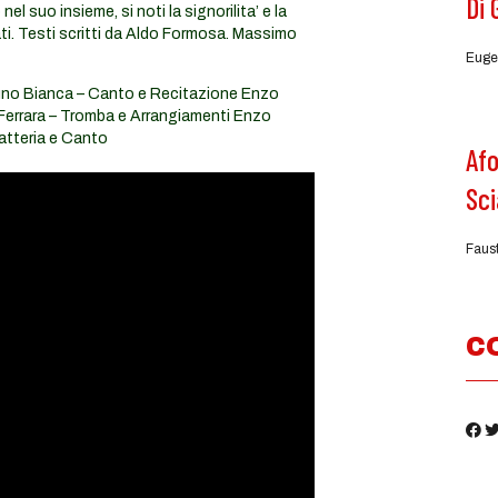
Di 
el suo insieme, si noti la signorilita’ e la
ati. Testi scritti da Aldo Formosa. Massimo
Euge
runo Bianca – Canto e Recitazione Enzo
Ferrara – Tromba e Arrangiamenti Enzo
atteria e Canto
Afo
Sci
Faus
C