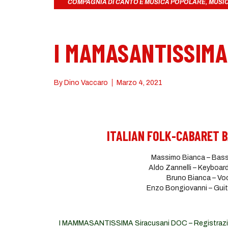
COMPAGNIA DI CANTO E MUSICA POPOLARE
,
MUSI
I MAMASANTISSIMA
By
Dino Vaccaro
Marzo 4, 2021
ITALIAN FOLK-CABARET 
Massimo Bianca – Bass,
Aldo Zannelli – Keyboar
Bruno Bianca – Voc
Enzo Bongiovanni – Guita
I MAMMASANTISSIMA Siracusani DOC – Registrazione