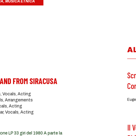
CA
,
MUSICA ETNICA
A
Scr
BAND FROM SIRACUSA
Co
 Vocals, Acting
Euge
ds, Arrangements
als, Acting
r, Vocals, Acting
Il 
 LP 33 giri del 1980 A parte la