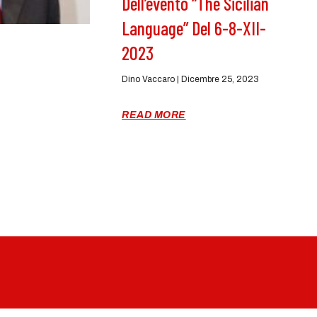
Dell’evento “The Sicilian
Language” Del 6-8-XII-
2023
Dino Vaccaro
Dicembre 25, 2023
READ MORE