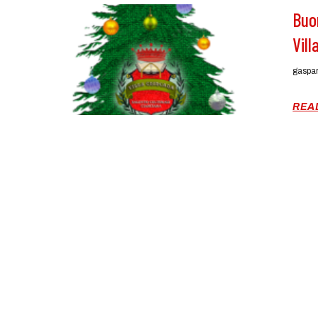
Buo
Vil
gaspa
REA