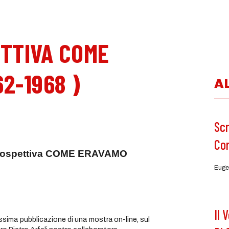
TTIVA COME
2-1968 )
A
Scr
Co
Retrospettiva COME ERAVAMO
Euge
Il 
ima pubblicazione di una mostra on-line, sul