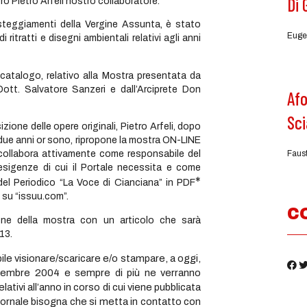
Di 
ro Pietro Arfeli nostro collaboratore.
teggiamenti della Vergine Assunta, è stato
Euge
itratti e disegni ambientali relativi agli anni
talogo, relativo alla Mostra presentata da
ott. Salvatore Sanzeri e dall’Arciprete Don
Afo
Sci
one delle opere originali, Pietro Arfeli, dopo
 due anni or sono, ripropone la mostra ON-LINE
Faus
 collabora attivamente come responsabile del
 esigenze di cui il Portale necessita e come
*
 del Periodico “La Voce di Cianciana” in PDF
 su “issuu.com”.
C
e della mostra con un articolo che sarà
13.
bile visionare/scaricare e/o stampare, a oggi,
dicembre 2004 e sempre di più ne verranno
tivi all’anno in corso di cui viene pubblicata
Giornale bisogna che si metta in contatto con