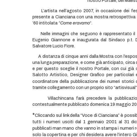
nostro Portale, del Maest
L’artista nell’agosto 2007, in occasione dei fes
presente a Cianciana con una mostra retrospettiva di r
’60 intitolata
“Come eravamo
“.
Nelle immagini che seguono è rappresentato il ca
Eugenio Giannone e inaugurata dal Sindaco p.t. D
Salvatore Lucio Fiore.
A distanza di cinque anni dalla Mostra con l’esposizi
una lunga preparazione, e come già anticipato, circa
e per questo sceglie il nostro Portale, con cui già
Salotto Artistico, Designer Grafico per particolari
coordinatore della pubblicazione dei numeri storici
tramite collegamento con un proprio sito “artisvisual”
Villachincana farà precedere la pubblicazion
contestualmente pubblicato domenica 19 maggio 20
*
Cliccando sul link della “Voce di Cianciana” è possi
tutti i numeri usciti dal 1 gennaio 2001 al 31 
pubblicati man mano che vanno in stampa i numeri rela
solo la copertina e per chi desidera avere l’intero 