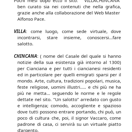
Pochi mesi dopo ecco il sito: “ VILLACHINCANA”
ben curato sia nei contenuti che nella grafica,
grazie anche alla collaborazione del Web Master
Alfonso Pace.
VILLA
: come luogo, come sede virtuale, dove
incontrarsi, stare insieme, conoscersi…fare
salotto.
CHINCANA
: ( nome del Casale del quale si hanno
notizie della sua esistenza già intorno al 1300)
per Cianciana e per tutti i ciancianesi residenti
ed in particolare per quelli emigrati sparsi per il
mondo. Arte, cultura, tradizioni popolari, musica,
feste religiose, uomini illustri….. e chi più ne ha
più ne metta… seguendo le norme e le regole
dettate nel sito. “Un salotto” arredato con gusto
e intelligenza; comodo, accogliente e spazioso
dove tutti possono entrare portando, chi può, un
poco di cultura che, poi, il signor Vaccaro, come
padrone di casa, ci servirà su un virtuale piatto
d’argento.