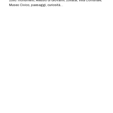
zolfo: monumenti, Alessio di Giovanni, zolfatai, Villa Comunale,
Museo Civico, paesaggi, curiosità…