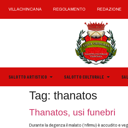
VILLACHINCANA
REGOLAMENTO
REDAZIONE
SALOTTO ARTISTICO
SALOTTO CULTURALE
SA
Tag:
thanatos
Thanatos, usi funebri
Durante la degenza il malato (’nfirmu) è accudito e veg