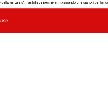
ella visita e s’infastidisce perché, immaginando che siano lì per lui, si
LICY