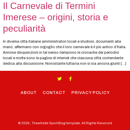
Il Carnevale di Termini
Imerese – origini, storia e
peculiarità
In diverse città italiane amministratori locali e studiosi, documenti alla
mano, affermano con orgoglio che il loro carnevale è il più antico d’Italia.
Annose disquisizioni in tal senso riempiono le cronache dei periodici
locali e molte sono le pagine di internet che ciascuna città contendente
dedica alla discussione. Nonostante tuttavia non si sia ancora giunti […]
ABOUT
CONTACT
PRIVACY POLICY
© 2026 , Thewihstle Sport Blog template. All Rights Reserved