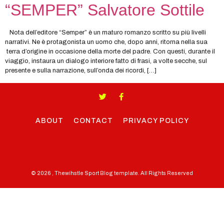
“SEMPER” Salvatore Sottile
Nota dell’editore “Semper” è un maturo romanzo scritto su più livelli
narrativi. Ne è protagonista un uomo che, dopo anni, ritorna nella sua
terra d’origine in occasione della morte del padre. Con questi, durante il
viaggio, instaura un dialogo interiore fatto di frasi, a volte secche, sul
presente e sulla narrazione, sull’onda dei ricordi, […]
ABOUT
CONTACT
PRIVACY POLICY
© 2026 , Thewihstle Sport Blog template. All Rights Reserved