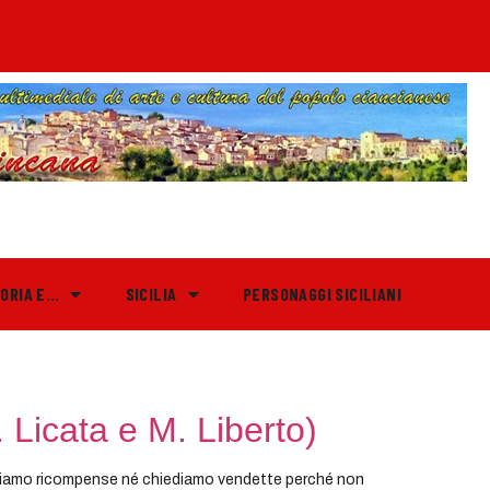
TORIA E…
SICILIA
PERSONAGGI SICILIANI
 Licata e M. Liberto)
gliamo ricompense né chiediamo vendette perché non