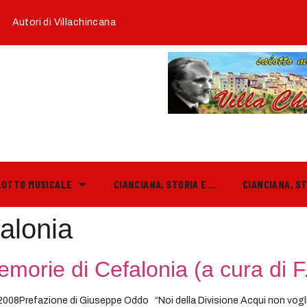
Autori di Villachincana
LOTTO MUSICALE
CIANCIANA, STORIA E…
CIANCIANA, S
alonia
orie di Cefalonia (a cura di F.
a 2008Prefazione di Giuseppe Oddo “Noi della Divisione Acqui non vo