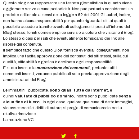
Questo blog non rappresenta una testata giornalistica in quanto viene
aggiornato senza alcuna periodicità. Non può pertanto considerarsi un
prodotto editoriale ai sensi della legge n.62 del 2001.Gli autori, inoltre,
non hanno alcuna responsabilità per quanto riguarda i siti ai quali è
possibile accedere tramite eventuali collegamenti, posti all’interno del
Blog stesso, forniti come semplice servizio a coloro che visitano il Blog.
Lo stesso dicasi per i siti che eventualmente forniscano dei link alle
risorse qui contenute.
Il semplice fatto che questo Blog fornisca eventuali collegamenti, non
implica una tacita approvazione dei contenuti dei siti stessi, sulla cui
qualità, affidabilità e grafica è declinata ogni responsabilità.
E’ stata inserita la
moderazione dei commenti
, pertanto tutti i
commenti inseriti, verranno pubblicati solo previa approvazione degli
amministratori del Blog.
Le immagini pubblicate,
sono quasi tutte da Internet
, e
quindi
valutate di pubblico dominio
, inoltre sono pubblicate
senza
alcun fine di lucro.
In ogni caso, qualora qualcuna di dette immagini,
violasse specifici diritti di autore, si prega di comunicarcelo per la
relativa rimozione.
La redazione V.C.