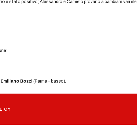
ontro è stato positivo; Alessandro e Carmelo provano a cambiare vari ele
one:
d
Emiliano Bozzi
(Parma – basso).
LICY