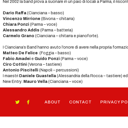
Nel 2002 la band prova a suonare in un paio di locali a Parma, il risc
Dario Raffa
(Cianciana – basso)
Vincenzo Mirrione
(Bivona – chitarra)
Chiara Ponzi
(Parma – voce)
Alessandro Addis
(Parma – batteria)
Carmelo Grano
(Cianciana – chitarra e pianoforte).
I Cianciana’s Band hanno avuto l’onore di avere nella propria formazi
Matteo De Felice
(Foggia – basso)
Fabio Amadei
e
Guido Ponzi
(Parma – voce)
Ciro Cottini
(Verona – tastiere)
Antonio Piscitelli
(Napoli – percussioni)
I maestri
Daniele Guastella
(Alessandria della Rocca – tastiere) e
New Entry:
Mauro Vella
(Cianciana – voce)
ABOUT
CONTACT
PRIVACY PO