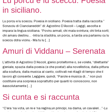
Lu porcu e lu sceccu. Poesia
in siciliano.
Lu porcu e lu sceccu. Poesia in siciliano. Poesia tratta dalla raccolta ”
Scrusciu di Ciancianeddri” di: Agostino D’Ascoli – Leggi, ascolta e
impara la lingua siciliana. “Poviru armali, chi mala svintura; chi tinta sorti;
chi amaru destinu… -Intra la staddra, un porcu, a tarda ura parlannu cu lu
sceccu ddra vicinu.- Ma tu lu […]
Amuri di Viddanu – Serenata
L’attività di Agostino D’Ascoli, genio proteiforme o, se volete, “dilettante”
geniale, spazia dalla poesia (e che poeta!) alla novellistica, dalla pittura
alla scultura, dalla musica al canto, coltivati nei ritagli di tempo che il
lavoro gli consente. Leggere, quindi, “Parole e musica di…” non può
costituire una sorpresa soprattutto per quanti lo conoscono, non
èassolutamente […]
Si cunta e si raccunta
“C’era ‘na vota, un re e ‘na regina,un principi, na dama, un cavaleri…”-Lu