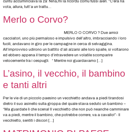
cuntu accuminciava la zà’ Nina,mi la ricordu comu fussi aieri. “C’era na
vota, allura, tutt’a un trattu…
Merlo o Corvo?
MERLO O CORVO ? Due amici
cacciatori, uno più permaloso e impulsivo dell’altro, imbracciando i loro
fucili, andavano in giro per le campagne in cerca di selvaggina.
All’improvviso udirono un battito d’ali alzarsi alle loro spalle, si voltarono
ed ebbero appena il tempo d’intravedere un volatile scomparire
velocemente tra i cespugli. “ Mentre noi guardavamo […]
L’asino, il vecchio, il bambino
e tanti altri
Per le vie di un piccolo paesino un vecchietto andava a piedi tirandosi
dietro il suo asinello sulla groppa del quale stava seduto un bambino –
“Ma guardate lì che scena! Il vecchietto che non può neanche camminare
va a piedi, mentre il bambino, che potrebbe correre, va a cavallo!”- Il
vecchietto, sentiti i discori […]