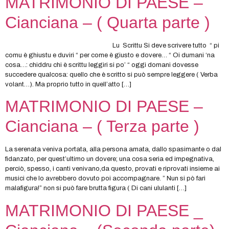
MATRIMONIO DI PAESE –
Cianciana – ( Quarta parte )
Lu Scrittu Si deve scrivere tutto “ pi
comu è ghiustu e duviri “ per come è giusto e dovere… “ Oi dumani ‘na
cosa…: chiddru chi è scrittu leggiri si po’ “ oggi domani dovesse
succedere qualcosa: quello che è scritto si può sempre leggere ( Verba
volant…). Ma proprio tutto in quell’atto […]
MATRIMONIO DI PAESE –
Cianciana – ( Terza parte )
La serenata veniva portata, alla persona amata, dallo spasimante o dal
fidanzato, per quest’ultimo un dovere; una cosa seria ed impegnativa,
perciò, spesso, i canti venivano,da questo, provati e riprovati insieme ai
musici che lo avrebbero dovuto poi accompagnare. ” Nun si pò fari
malafigura!” non si può fare brutta figura ( Di cani ululanti […]
MATRIMONIO DI PAESE _