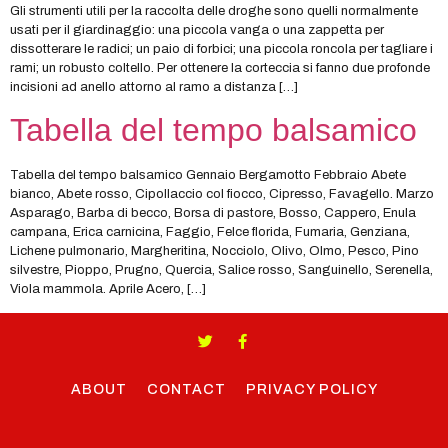
Gli strumenti utili per la raccolta delle droghe sono quelli normalmente
usati per il giardinaggio: una piccola vanga o una zappetta per
dissotterare le radici; un paio di forbici; una piccola roncola per tagliare i
rami; un robusto coltello. Per ottenere la corteccia si fanno due profonde
incisioni ad anello attorno al ramo a distanza […]
Tabella del tempo balsamico
Tabella del tempo balsamico Gennaio Bergamotto Febbraio Abete
bianco, Abete rosso, Cipollaccio col fiocco, Cipresso, Favagello. Marzo
Asparago, Barba di becco, Borsa di pastore, Bosso, Cappero, Enula
campana, Erica carnicina, Faggio, Felce florida, Fumaria, Genziana,
Lichene pulmonario, Margheritina, Nocciolo, Olivo, Olmo, Pesco, Pino
silvestre, Pioppo, Prugno, Quercia, Salice rosso, Sanguinello, Serenella,
Viola mammola. Aprile Acero, […]
ABOUT
CONTACT
PRIVACY POLICY