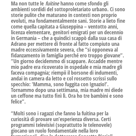
Ma non tutte le
fuitine
hanno come sfondo gli
ambienti sordidi del sottoproletariato urbano. Ci sono
storie pulite che maturano in contesti non proprio
evoluti, ma fondamentalmente sani. Storie a lieto fine
come quella capitata a Giuseppina – ventotto anni,
licenza elementare, genitori emigrati per un decennio
in Germania – che a quindici scappò dalla sua casa di
Adrano per mettere di fronte al fatto compiuto una
madre eccessivamente severa, che “si opponeva al
fidanzamento in famiglia perché ero troppo giovane”.
“Un giorno decidemmo di scappare. Accadde mentre
mio padre era ricoverato in ospedale e mia madre gli
faceva compagnia; riempii il borsone di indumenti,
andai in camera da letto e col rossetto scrissi sullo
specchio: ‘Mamma, sono fuggita con Ignazio!’.
Tornammo dopo una settimana, mia madre mi diede
un ceffone ma tutto finì lì. Ora ho tre bambini e sono
felice”.
“Molti sono i ragazzi che fanno la fuitina per la
curiosità di provare un’esperienza diversa. Certi
programmi televisivi (soprattutto le telenovele)
giocano un ruolo fondamentale nella loro