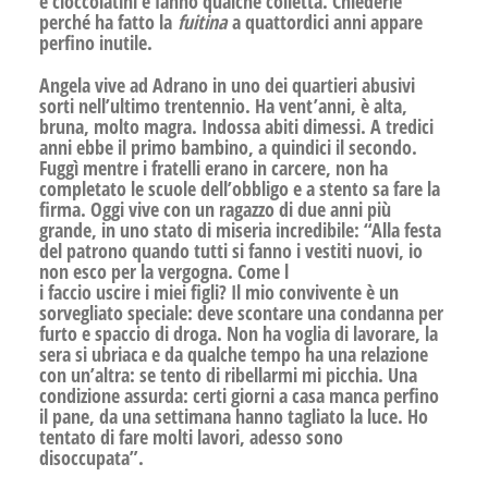
e cioccolatini e fanno qualche colletta. Chiederle
perché ha fatto la
fuitina
a quattordici anni appare
perfino inutile.
Angela vive ad Adrano in uno dei quartieri abusivi
sorti nell’ultimo trentennio. Ha vent’anni, è alta,
bruna, molto magra. Indossa abiti dimessi. A tredici
anni ebbe il primo bambino, a quindici il secondo.
Fuggì mentre i fratelli erano in carcere, non ha
completato le scuole dell’obbligo e a stento sa fare la
firma. Oggi vive con un ragazzo di due anni più
grande, in uno stato di miseria incredibile: “Alla festa
del patrono quando tutti si fanno i vestiti nuovi, io
non esco per la vergogna. Come l
i faccio uscire i miei figli? Il mio convivente è un
sorvegliato speciale: deve scontare una condanna per
furto e spaccio di droga. Non ha voglia di lavorare, la
sera si ubriaca e da qualche tempo ha una relazione
con un’altra: se tento di ribellarmi mi picchia. Una
condizione assurda: certi giorni a casa manca perfino
il pane, da una settimana hanno tagliato la luce. Ho
tentato di fare molti lavori, adesso sono
disoccupata”.