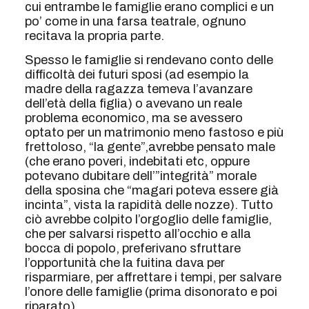
cui entrambe le famiglie erano complici e un
po’ come in una farsa teatrale, ognuno
recitava la propria parte.
Spesso le famiglie si rendevano conto delle
difficoltà dei futuri sposi (ad esempio la
madre della ragazza temeva l’avanzare
dell’età della figlia) o avevano un reale
problema economico, ma se avessero
optato per un matrimonio meno fastoso e più
frettoloso, “la gente”,avrebbe pensato male
(che erano poveri, indebitati etc, oppure
potevano dubitare dell’”integrità” morale
della sposina che “magari poteva essere già
incinta”, vista la rapidità delle nozze). Tutto
ciò avrebbe colpito l’orgoglio delle famiglie,
che per salvarsi rispetto all’occhio e alla
bocca di popolo, preferivano sfruttare
l’opportunità che la fuitina dava per
risparmiare, per affrettare i tempi, per salvare
l’onore delle famiglie (prima disonorato e poi
riparato).