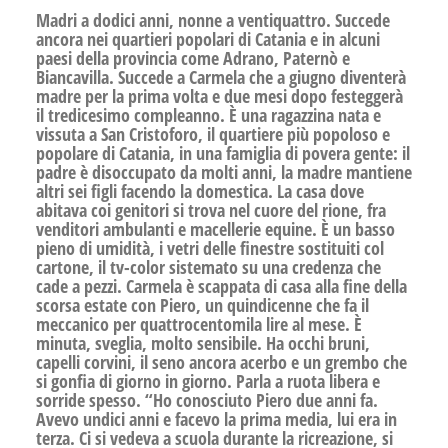
Madri a dodici anni, nonne a ventiquattro. Succede
ancora nei quartieri popolari di Catania e in alcuni
paesi della provincia come Adrano, Paternò e
Biancavilla. Succede a Carmela che a giugno diventerà
madre per la prima volta e due mesi dopo festeggerà
il tredicesimo compleanno. È una ragazzina nata e
vissuta a San Cristoforo, il quartiere più popoloso e
popolare di Catania, in una famiglia di povera gente: il
padre è disoccupato da molti anni, la madre mantiene
altri sei figli facendo la domestica. La casa dove
abitava coi genitori si trova nel cuore del rione, fra
venditori ambulanti e macellerie equine. È un basso
pieno di umidità, i vetri delle finestre sostituiti col
cartone, il tv-color sistemato su una credenza che
cade a pezzi. Carmela è scappata di casa alla fine della
scorsa estate con Piero, un quindicenne che fa il
meccanico per quattrocentomila lire al mese. È
minuta, sveglia, molto sensibile. Ha occhi bruni,
capelli corvini, il seno ancora acerbo e un grembo che
si gonfia di giorno in giorno. Parla a ruota libera e
sorride spesso. “Ho conosciuto Piero due anni fa.
Avevo undici anni e facevo la prima media, lui era in
terza. Ci si vedeva a scuola durante la ricreazione, si