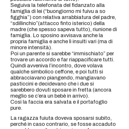
Seguiva la telefonata del fidanzato alla
famiglia di lei (“buongiorno mi fuivu a so
figghia”) con relativa arrabbiatura del padre,
“sdillinchio”(attacco finto isterico) della
madre (che spesso sapeva tutto), riunione di
famiglia. Lo sposino avvisava anche la
propria famiglia e anche lì insulti vari (ma di
minore intensità).
Poi un parente si sarebbe “immischiato” per
trovare un accordo e far riappacificare tutti.
Quindi avveniva l’incontro, dove volava
qualche simbolico ceffone, e poi tutti si
abbracciavano piangendo, mangiavano
pasticcini e decidevano che i due si
sarebbero dovuti sposare in fretta (ancora
meglio se c’era un bebè in arrivo).
Così la faccia era salvata e il portafoglio
pure.
La ragazza fuiuta doveva sposarsi subito,
perché in caso contrario, se fosse accaduto