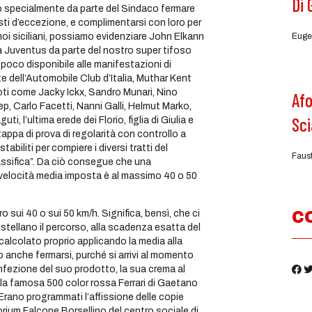
Di 
 specialmente da parte del Sindaco fermare
sti d’eccezione, e complimentarsi con loro per
Euge
i siciliani, possiamo evidenziare John Elkann
la Juventus da parte del nostro super tifoso
oco disponibile alle manifestazioni di
te dell’Automobile Club d’Italia, Muthar Kent
ti come Jacky Ickx, Sandro Munari, Nino
Afo
ep, Carlo Facetti, Nanni Galli, Helmut Marko,
Sci
l’ultima erede dei Florio, figlia di Giulia e
tappa di prova di regolarità con controllo a
tabiliti per compiere i diversi tratti del
Faus
lassifica”. Da ciò consegue che una
 velocità media imposta è al massimo 40 o 50
o sui 40 o sui 50 km/h. Significa, bensì, che ci
C
stellano il percorso, alla scadenza esatta del
alcolato proprio applicando la media alla
e o anche fermarsi, purché si arrivi al momento
nfezione del suo prodotto, la sua crema al
 la famosa 500 color rossa Ferrari di Gaetano
à. Erano programmati l’affissione delle copie
rium Falcone Borsellino del centro sociale di