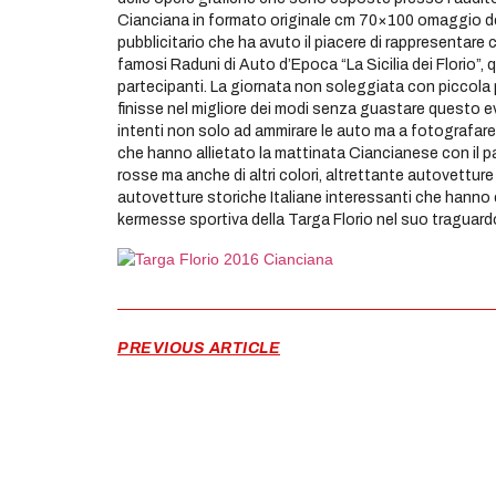
Cianciana in formato originale cm 70×100 omaggio del
pubblicitario che ha avuto il piacere di rappresentare c
famosi Raduni di Auto d’Epoca “La Sicilia dei Florio”, 
partecipanti. La giornata non soleggiata con piccola 
finisse nel migliore dei modi senza guastare questo eve
intenti non solo ad ammirare le auto ma a fotografare c
che hanno allietato la mattinata Ciancianese con il p
rosse ma anche di altri colori, altrettante autovettur
autovetture storiche Italiane interessanti che hanno 
kermesse sportiva della Targa Florio nel suo traguard
PREVIOUS ARTICLE