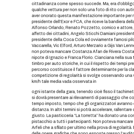
cittadinanza come spesso succede. Ma, era d’obbligo
qualche vettura per non solo una foto di rito con auti
aver onorato questa manifestazione importante per no
presidente dell’Exor e FCA, che riceve la bandiera del
Alfonso Orlando, Renato Pozzetto, comico e attore, p
affetto dei cittadini, Angelo Sticchi Damiani presiden
presidente della Coca Cola ed ovviamente famosi pilo
Vaccarella, Vic Elford, Arturo Merzario a Gijs Van Lenn
non poteva mancare Costanza Afan de Rivera Costaguti, 
nipote di Ignazio e Franca Florio. Cianciana nella sua 
timbro per auto storiche, in cui il rispetto dei tempi pres
percorso costituisce il fattore determinante per la c
competizione di regolarità si svolge osservando una
km/h tale media vada osservata in
ogni istante della gara, tenendo cioè fisso il tachimetr
si dovrà presentare ai rilevamenti di passaggio che co
tempo imposto, tempo che gli organizzatori avranno c
distanza. In altri termini si potrà accelerare, rallentar
giusto. La pasticceria “La torretta” ha donato una co
pistacchio a tutti i partecipanti. Non poteva mancare
Arfeli che a sfilato per ultimo nella prova di regolarit
delle opere grafiche che sono esposte presso l’audito