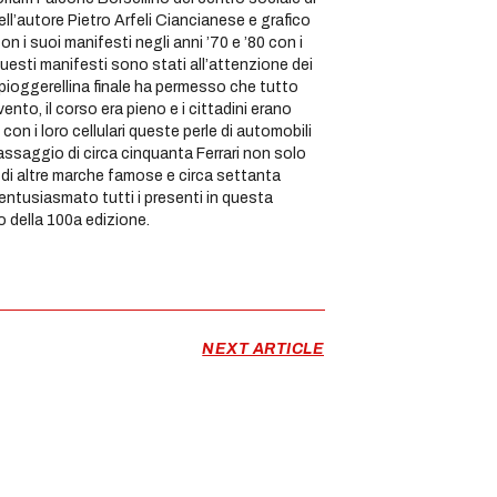
l’autore Pietro Arfeli Ciancianese e grafico
on i suoi manifesti negli anni ’70 e ’80 con i
questi manifesti sono stati all’attenzione dei
pioggerellina finale ha permesso che tutto
nto, il corso era pieno e i cittadini erano
on i loro cellulari queste perle di automobili
assaggio di circa cinquanta Ferrari non solo
e di altre marche famose e circa settanta
entusiasmato tutti i presenti in questa
o della 100a edizione.
NEXT ARTICLE