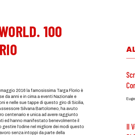
 WORLD. 100
RIO
A
Scr
Co
 7 maggio 2016 la famosissima Targa Florio è
se da anni e in cima a eventi Nazionale e
Euge
ni e nelle sue tappe di questo giro di Sicilia,
’Assessore Silvana Bartolomeo, ha avuto
giro centenario e unica ad avere raggiunto
enti ed hanno manifestato benevolmente il
Il 
 gestire l’odine nel migliore dei modi questo
o lavoro senza intoppi da parte della