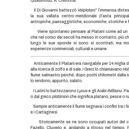
Quasimodo, A. Cremona.
Il Di Giovanni battezzò
Valplatani”
l’immensa distes
la sua vallata centro-meridionale (l’asta princi
antropiche, paesaggistiche, economiche, storiche e f
Viene spontaneo pensare al Platani come ad un co
che nel corso dei secoli ha messo in contatto, più che
lungo le sue sponde si sono sì scontrati, ma mo
esperienze commerciali, culturali e umane.
Anticamente il Platani era navigabile per 14 miglia dal
alla ricerca di zolfo e di sale. I Greci lo chiamavano
Hal
fiume salmastro perché, dopo pochi chilometri dalla 
lo rendono, appunto, salato.
I Latini lo battezzarono
Lycus
e gli Arabi
Iblâtanu
. Pa
o dal greco
platànion
che significa platano, pesce o ru
Sempre anticamente il fiume segnava i confini tra i Sic
e i Cartaginesi.
Storicamente se ne sono occupati autori del calibro
Fazello, Cluverio e, andando a ritroso nel tempo, 