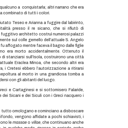
ualcuno a conquistarla; altri narrano che era
combinato di tutti i colori.
tato Teseo e Arianna a fuggire dal labirinto,
talità presso il re sicano, che si rifiutò di
il fuggitivo architetto costruì numerosi palazzi
mente sul colle gemello dell’attuale S. Angelo
e fu affogato mentre faceva il bagno dalle figlie
rano era morto accidentalmente. Ottenuto il
di stanziarsi sull’Isola, costruirono una città
’attuale Eraclea Minoa, che secondo altri era
 i Cretesi ebbero l’autorizzazione a ritirarsi
o sepoltura al morto in una grandiosa tomba a
dersi con gli abitanti del luogo.
eci e Cartaginesi e si sottomisero Falaride,
e dei Sicani e dei Siculi con i Greci nacquero i
he tutto omologano e cominciano a disboscare
atifondo, vengono affidate a pochi schiavisti, i
gono le
massae
o
villae
, che continuano anche