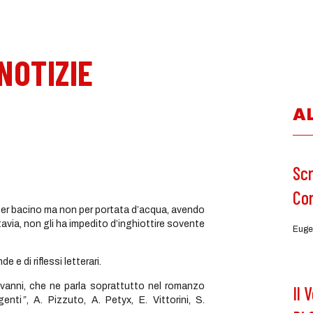
 NOTIZIE
A
Scr
Co
 e per bacino ma non per portata d’acqua, avendo
tavia, non gli ha impedito d’inghiottire sovente
Euge
e di riflessi letterari.
vanni, che ne parla soprattutto nel romanzo
Il 
genti
”
, A. Pizzuto, A. Petyx, E. Vittorini, S.