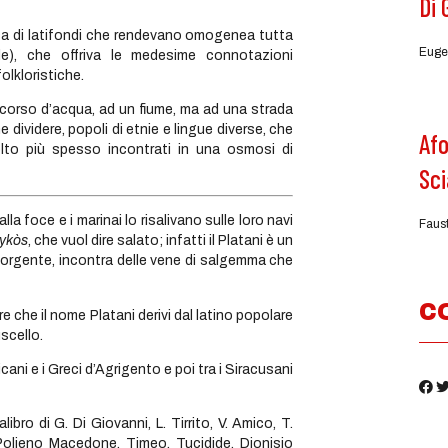
Di 
a di latifondi che rendevano omogenea tutta
Euge
pale), che offriva le medesime connotazioni
olkloristiche.
rso d’acqua, ad un fiume, ma ad una strada
 dividere, popoli di etnie e lingue diverse, che
Afo
lto più spesso incontrati in una osmosi di
Sci
la foce e i marinai lo risalivano sulle loro navi
Faus
ykòs
, che vuol dire salato; infatti il Platani è un
sorgente, incontra delle vene di salgemma che
C
re che il nome Platani derivi dal latino popolare
scello.
ani e i Greci d’Agrigento e poi tra i Siracusani
 di G. Di Giovanni, L. Tirrito, V. Amico, T.
Polieno Macedone, Timeo, Tucidide, Dionisio