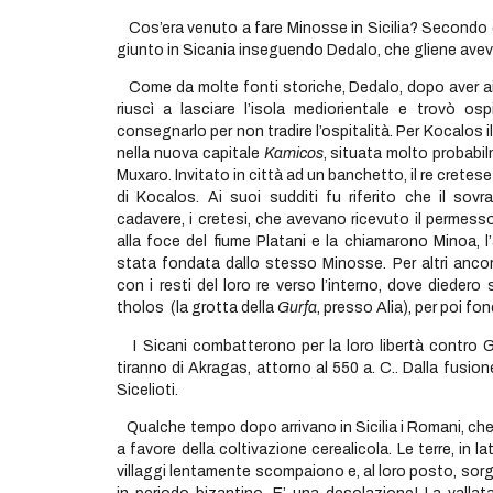
Cos’era venuto a fare Minosse in Sicilia? Secondo q
giunto in Sicania inseguendo Dedalo, che gliene aveva 
Come da molte fonti storiche, Dedalo, dopo aver aiu
riuscì a lasciare l’isola mediorientale e trovò ospi
consegnarlo per non tradire l’ospitalità. Per Kocalos 
nella nuova capitale
Kamicos
, situata molto probabil
Muxaro. Invitato in città ad un banchetto, il re cretes
di Kocalos. Ai suoi sudditi fu riferito che il sov
cadavere, i cretesi, che avevano ricevuto il permesso 
alla foce del fiume Platani e la chiamarono Minoa, l
stata fondata dallo stesso Minosse. Per altri ancora,
con i resti del loro re verso l’interno, dove dieder
tholos (la grotta della
Gurfa
, presso Alia), per poi fon
I Sicani combatterono per la loro libertà contro Gr
tiranno di Akragas, attorno al 550 a. C.. Dalla fusion
Sicelioti.
Qualche tempo dopo arrivano in Sicilia i Romani, c
a favore della coltivazione cerealicola. Le terre, in l
villaggi lentamente scompaiono e, al loro posto, sor