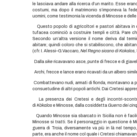
le lasciava andare alla ricerca d’un marito. Esse era
costumi, ma dopo il matrimonio s’imponeva la fed
uomini, come testimonia la vicenda di Minosse e delle 
Questo popolo di agricoltori e pastori abitava in ca
tufacea cominciò a costruire templi e città. Pare ch
Secondo un’altra versione il nome deriva dal termin
abitare; quindi coloro che si stabiliscono, che abit
(cfr. I. Alessi–G.Vaccaro,
Nel Regno sicano di Kokalos
,
Dalla
sike
ricavavano asce, punte di frecce e di giavel
Archi, frecce e lance erano ricavati da un albero simile
Combattevano nudi, armati di fionda, montavano a pe
consuetudine di altri popoli antichi. Dai Cretesi apprese
La presenza dei Cretesi e degli incontri-scontri
di
Kòkalos
e Minosse, dalla cosiddetta
Guerra dei cin
Quando Minosse sia sbarcato in Sicilia non è facile 
Minosse si tratti. Se il personaggio in questione è M
guerra di Troia, diversamente va più in là nel tempo
parte, era anche il nome col quale i Cretesi chiamavano 