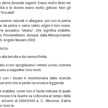
no dette
fanciulle vaganti
. Erano molto liberi nei
eltà e le donne erano molto gelose. Non gli
“Kocalidi”.
verne naturali o allargate; poi con la pietra
e da pietra o selce (
sike
) origini il loro nome.
e accadico “sikanu”, che significa stabilire,
ano. Proverrebbero, dunque, dalla Mesopotamia!
 S. Angelo Muxaro 2003.
lotto.
 alla betulla e da canna d’India.
lo e non spogliavano i nemici uccisi, com’era
ro a seppellire i loro morti.
 con i Sicani è testimoniata dalla vicenda
que anni
che si perde tra storia e leggenda.
stabilire, come non è facile indicare di quale
inosse II la Guerra va collocata al tempo della
, attorno al 2300/2400 a. C.. Minosse, d’altra
i loro re.