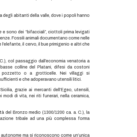
a degli abitanti della valle, dove i popoli hanno
e
e sono dei “bifacciali”, ciottoli prima levigati
sigenze. Fossili animali documentano come nelle
elefante, il cervo, il bue primigenio e altri che
. C.), col passaggio dall’economia venatoria a
e basse colline del Platani, difesi da costoni
pozzetto o a grotticelle. Nei villaggi si
ficienti e che adoperavano utensili litici.
cilia, grazie ai mercanti dell’Egeo, utensili,
odi di vita, nei riti funerari, nella ceramica,
à del Bronzo medio (1300/1200 ca. a. C.), la
zzazione tribale ad una più complessa forma
autonome ma si riconoscono come un’unica