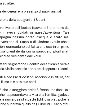
 su altre.
ei cereali e la presenza di nuovi animali.
toria della sua gente: i Sicani.
nivano dall’Iberia e traevano il loro nome dal
 li aveva guidati in quest’avventura. Tale
 in Spagna nessun corso d’acqua è stato mai
 versione di Timeo e di Diodoro Siculo che li
tichi concordano sul fatto che essi in un primo
lia orientale da cui si sarebbero allontanati
pinti ad occidente dai Siculi.
Platani segnerebbe il centro della Sicanìa vera e
lla Sicilia centrale sono detti appunto Sicani.
ti a ridosso di costoni rocciosi e in altura, per
l fiume in molte sue parti.
é che la maggiore divinità fosse una dea: De-
e rappresentava la vita e la fertilità, godeva
le numerose statuette fittili o in pietra che la
nne superava quello degli uomini il capo tribù