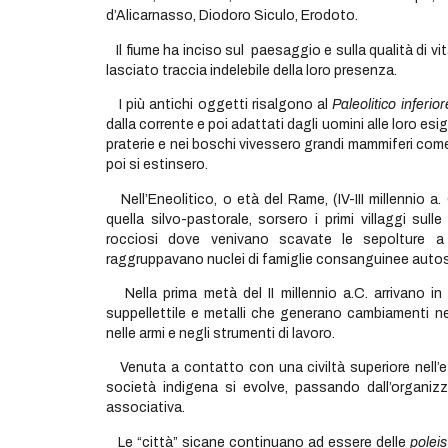
d’Alicarnasso, Diodoro Siculo, Erodoto.
Il fiume ha inciso sul paesaggio e sulla qualità di vit
lasciato traccia indelebile della loro presenza.
I più antichi oggetti risalgono al
Paleolitico inferior
dalla corrente e poi adattati dagli uomini alle loro e
praterie e nei boschi vivessero grandi mammiferi come l’
poi si estinsero.
Nell’Eneolitico, o età del Rame, (IV-III millennio a
quella silvo-pastorale, sorsero i primi villaggi sull
rocciosi dove venivano scavate le sepolture a 
raggruppavano nuclei di famiglie consanguinee autosuf
Nella prima metà del II millennio a.C. arrivano in Si
suppellettile e metalli che generano cambiamenti nei m
nelle armi e negli strumenti di lavoro.
Venuta a contatto con una civiltà superiore nell’et
società indigena si evolve, passando dall’organi
associativa.
Le “città” sicane continuano ad essere delle
poleis