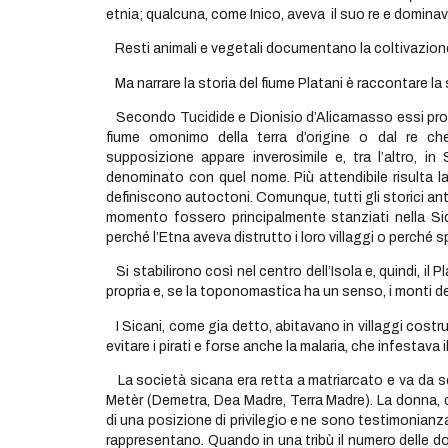
etnia; qualcuna, come Inico, aveva il suo re e dominava
Resti animali e vegetali documentano la coltivazione d
Ma narrare la storia del fiume Platani è raccontare la s
Secondo Tucidide e Dionisio d’Alicarnasso essi prove
fiume omonimo della terra d’origine o dal re che
supposizione appare inverosimile e, tra l’altro,
denominato con quel nome. Più attendibile risulta la
definiscono autoctoni. Comunque, tutti gli storici an
momento fossero principalmente stanziati nella Sici
perché l’Etna aveva distrutto i loro villaggi o perché s
Si stabilirono così nel centro dell’Isola e, quindi, il 
propria e, se la toponomastica ha un senso, i monti de
I Sicani, come gia detto, abitavano in villaggi costrui
evitare i pirati e forse anche la malaria, che infestava i
La società sicana era retta a matriarcato e va da s
Metèr (Demetra, Dea Madre, Terra Madre). La donna, ch
di una posizione di privilegio e ne sono testimonianza 
rappresentano. Quando in una tribù il numero delle do