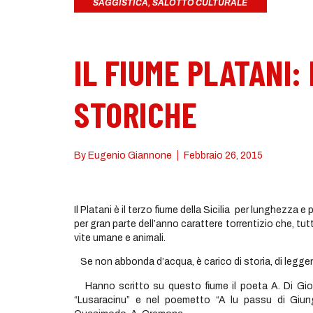
SAGGISTICA
,
SALOTTO CULTURALE
IL FIUME PLATANI:
STORICHE
By
Eugenio Giannone
Febbraio 26, 2015
Il Platani è il terzo fiume della Sicilia per lunghezza
per gran parte dell’anno carattere torrentizio che, tut
vite umane e animali.
Se non abbonda d’acqua, è carico di storia, di leggende 
Hanno scritto su questo fiume il poeta A. Di Gio
“Lusaracinu” e nel poemetto “A lu passu di Giun