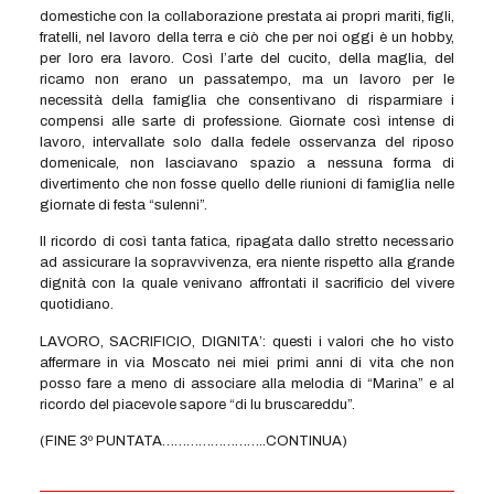
domestiche con la collaborazione prestata ai propri mariti, figli,
fratelli, nel lavoro della terra e ciò che per noi oggi è un hobby,
per loro era lavoro. Così l’arte del cucito, della maglia, del
ricamo non erano un passatempo, ma un lavoro per le
necessità della famiglia che consentivano di risparmiare i
compensi alle sarte di professione. Giornate così intense di
lavoro, intervallate solo dalla fedele osservanza del riposo
domenicale, non lasciavano spazio a nessuna forma di
divertimento che non fosse quello delle riunioni di famiglia nelle
giornate di festa “sulenni”.
Il ricordo di così tanta fatica, ripagata dallo stretto necessario
ad assicurare la sopravvivenza, era niente rispetto alla grande
dignità con la quale venivano affrontati il sacrificio del vivere
quotidiano.
LAVORO, SACRIFICIO, DIGNITA’: questi i valori che ho visto
affermare in via Moscato nei miei primi anni di vita che non
posso fare a meno di associare alla melodia di “Marina” e al
ricordo del piacevole sapore “di lu bruscareddu”.
(FINE 3º PUNTATA……………………..CONTINUA)