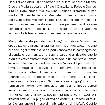
Così finì che alcuni si sposarono fra di loro: le sorelle Marino,
Ciecia e Maria sposarono i fratelli Castellano, Felice e Davide,
Tita Di Noto sposò mio zio Nino Soldano, il fratello di mia
madre. Si, perché in via Moscato, di fronte casa nostra
abitavano pure i miei nonni materni. Questo mi consentì, dopo il
nostro trasferimento a Palermo, di non perdere mai il legame
con quella strada, perché tutte le estati e tutte le vacanze
scolastiche le trascorrevo a Cianciana, a casa dei nonni.
Ma ripartendo dal periodo in cui le signorine di Via Moscato mi
spupazzavano al suon di Marina, Marina, e i giovanotti, insieme
ai padri, ogni mattina all’alba partivano verso le campagne del
circondario per rientrare la sera a tarda ora, ricordo che le
giornate estive trasformavano la strada in un cantiere di lavoro
in cui tutte le donne si dedicavano alla finitura dei prodotti della
terra. Le mogli di li “burgisi” si trasformavano in direttori dei
lavori delle altre donne che, in cambio di qualche
“munniddata”di prodotto finito o “di scorci pi lu focu”,
prestavano la loro opera. Si cominciava, in giugno con la
“spicchiata” delle fave, provvista che per le fredde serate
invernali avrebbe assicurato pasti caldi e a buon mercato come
“li gidi cu lifavi”, “li favi a bozza”, “la pasta cu li gasoli o li
linticchi cotti cu un pugnu di favi spicchiati”, lu maccu di favi”.
Luglio era anche il mese di maturazione “di li bifari”. Così le