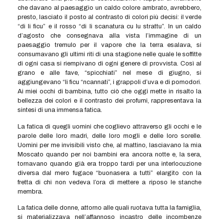
che davano al paesaggio un caldo colore ambrato, avrebbero,
presto, lasciato il posto al contrasto di colori più decisi: il verde
“di li ficu” e il rosso “di li scanatura cu lu strattu”. In un caldo
d’agosto che consegnava alla vista l’immagine di un
paesaggio tremulo per il vapore che la terra esalava, si
consumavano gli ultimi riti di una stagione nelle quale le soffitte
di ogni casa si riempivano di ogni genere di provvista. Così al
grano e alle fave, “spicchiati” nel mese di giugno, si
aggiungevano “li ficu “ncannati”, i grappoli d’uva e di pomodori.
Ai miei occhi di bambina, tutto ciò che oggi mette in risalto la
bellezza dei colori e il contrasto dei profumi, rappresentava la
sintesi di una immensa fatica.
La fatica di quegli uomini che coglievo attraverso gli occhi e le
parole delle loro madri, delle loro mogli e delle loro sorelle.
Uomini per me invisibili visto che, al mattino, lasciavano la mia
Moscato quando per noi bambini era ancora notte e, la sera,
tornavano quando già era troppo tardi per una interlocuzione
diversa dal mero fugace “buonasera a tutti” elargito con la
fretta di chi non vedeva l’ora di mettere a riposo le stanche
membra.
La fatica delle donne, attorno alle quali ruotava tutta la famiglia,
si materializzava nell’affannoso incastro delle incombenze