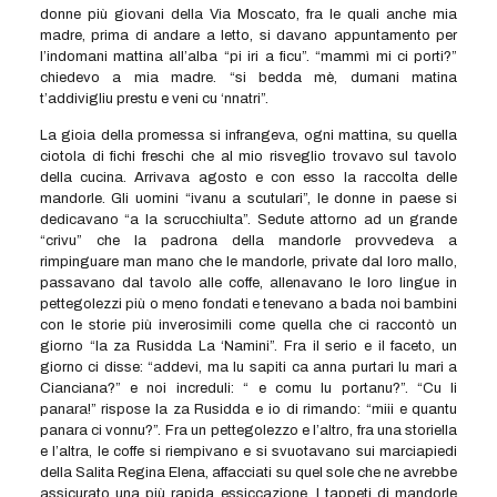
donne più giovani della Via Moscato, fra le quali anche mia
madre, prima di andare a letto, si davano appuntamento per
l’indomani mattina all’alba “pi iri a ficu”. “mammì mi ci porti?”
chiedevo a mia madre. “si bedda mè, dumani matina
t’addivigliu prestu e veni cu ‘nnatri”.
La gioia della promessa si infrangeva, ogni mattina, su quella
ciotola di fichi freschi che al mio risveglio trovavo sul tavolo
della cucina. Arrivava agosto e con esso la raccolta delle
mandorle. Gli uomini “ivanu a scutulari”, le donne in paese si
dedicavano “a la scrucchiulta”. Sedute attorno ad un grande
“crivu” che la padrona della mandorle provvedeva a
rimpinguare man mano che le mandorle, private dal loro mallo,
passavano dal tavolo alle coffe, allenavano le loro lingue in
pettegolezzi più o meno fondati e tenevano a bada noi bambini
con le storie più inverosimili come quella che ci raccontò un
giorno “la za Rusidda La ‘Namini”. Fra il serio e il faceto, un
giorno ci disse: “addevi, ma lu sapiti ca anna purtari lu mari a
Cianciana?” e noi increduli: “ e comu lu portanu?”. “Cu li
panara!” rispose la za Rusidda e io di rimando: “miii e quantu
panara ci vonnu?”. Fra un pettegolezzo e l’altro, fra una storiella
e l’altra, le coffe si riempivano e si svuotavano sui marciapiedi
della Salita Regina Elena, affacciati su quel sole che ne avrebbe
assicurato una più rapida essiccazione. I tappeti di mandorle