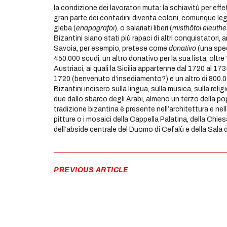
la condizione dei lavoratori muta: la schiavitù per eff
gran parte dei contadini diventa coloni, comunque lega
gleba (
enapografoi
), o salariati liberi (
misthôtoi
eleuthe
Bizantini siano stati più rapaci di altri conquistatori, a
Savoia, per esempio, pretese come
donativo
(una spe
450.000 scudi, un altro donativo per la sua lista, oltre
Austriaci, ai quali la Sicilia appartenne dal 1720 al 1
1720 (benvenuto d’insediamento?) e un altro di 800.0
Bizantini incisero sulla lingua, sulla musica, sulla reli
due dallo sbarco degli Arabi, almeno un terzo della p
tradizione bizantina è presente nell’architettura e n
pitture o i mosaici della Cappella Palatina, della Chies
dell’abside centrale del Duomo di Cefalù e della Sala
PREVIOUS ARTICLE