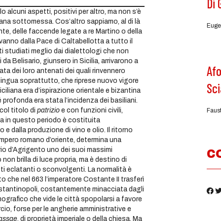
Di 
 alcuni aspetti, positivi per altro, ma non s’è
iana sottomessa. Cos’altro sappiamo, al di là
Euge
e, delle faccende legate a re Martino o della
vanno dalla Pace di Caltabellotta a tutto il
ti studiati meglio dai dialettologi che non
 da Belisario, giunsero in Sicilia, arrivarono a
Afo
ata dei loro antenati dei quali rinvennero
lingua soprattutto, che riprese nuovo vigore
Sci
ciliana era d’ispirazione orientale e bizantina
profonda era stata l’incidenza dei basiliani.
col titolo di
patrizio
e con funzioni civili,
Faus
a in questo periodo è costituita
 e dalla produzione di vino e olio. Il ritorno
l’impero romano d’oriente, determina una
orio d’Agrigento uno dei suoi massimi
C
 non brilla di luce propria, ma è destino di
ti eclatanti o sconvolgenti. La normalità è
to che nel 663 l’imperatore Costante II trasferì
 Costantinopoli, costantemente minacciata dagli
ografico che vide le città spopolarsi a favore
cio, forse per le angherie amministrative e
assae
, di proprietà imperiale o della chiesa. Ma