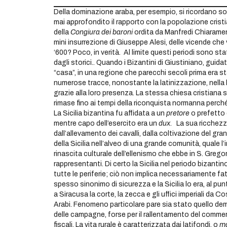
Della dominazione araba, per esempio, si ricordano solo
mai approfondito il rapporto con la popolazione crist
della
Congiura dei baroni
ordita da Manfredi Chiarament
mini insurrezione di Giuseppe Alesi, delle vicende che 
‘600? Poco, in verità. Al limite questi periodi sono sta
dagli storici.. Quando i Bizantini di Giustiniano, guidati
“casa”, in una regione che parecchi secoli prima era st
numerose tracce, nonostante la latinizzazione, nella 
grazie alla loro presenza. La stessa chiesa cristiana si
rimase fino ai tempi della riconquista normanna perché 
La Sicilia bizantina fu affidata a un
pretore
o prefetto 
mentre capo dell’esercito era un
dux
. La sua ricchezz
dall’allevamento dei cavalli, dalla coltivazione del grano
della Sicilia nell’alveo di una grande comunità, quale 
rinascita culturale dell’ellenismo che ebbe in S. Greg
rappresentanti. Di certo la Sicilia nel periodo bizantino
tutte le periferie; ciò non implica necessariamente fat
spesso sinonimo di sicurezza e la Sicilia lo era, al pun
a Siracusa la corte, la zecca e gli uffici imperiali da
Arabi. Fenomeno particolare pare sia stato quello dem
delle campagne, forse per il rallentamento del commer
fiscali. La vita rurale è caratterizzata dai latifondi, o
m