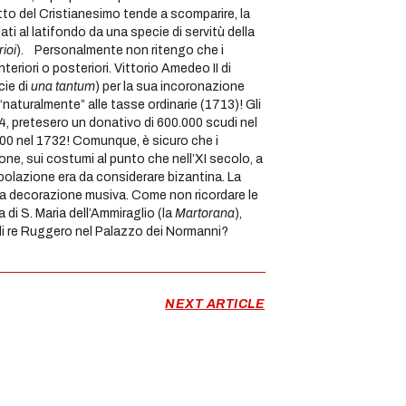
etto del Cristianesimo tende a scomparire, la
ti al latifondo da una specie di servitù della
rioi
). Personalmente non ritengo che i
nteriori o posteriori. Vittorio Amedeo II di
cie di
una tantum
) per la sua incoronazione
 “naturalmente” alle tasse ordinarie (1713)! Gli
734, pretesero un donativo di 600.000 scudi nel
00 nel 1732! Comunque, è sicuro che i
gione, sui costumi al punto che nell’XI secolo, a
opolazione era da considerare bizantina. La
ella decorazione musiva. Come non ricordare le
a di S. Maria dell’Ammiraglio (la
Martorana
),
 di re Ruggero nel Palazzo dei Normanni?
NEXT ARTICLE