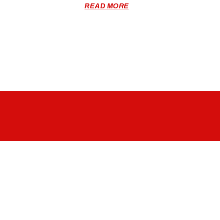
READ MORE
© 2026 , Thewihstle Sport Blog template. All Rights Reserved