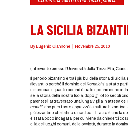
SAGGISTICA
,
SALOTTO CULTURALE
,
SICILIA
LA SICILIA BIZANT
By
Eugenio Giannone
Novembre 25, 2010
(Intervento presso l’Università della Terza Età, Cianci
Il periodo bizantino è tra i più bui della storia di Sici
rilevanti o perché il dominio dei
Romaioi
sia stato part
dimenticare, quanto perché è tra le epoche meno inda
se la storia della nostra Isola, dopo gli otto secoli 
parentesi, attraversato una lunga vigilia in attesa dei
mundi
”, che pure tanto apprezzò la cultura bizantina;
più bizantino che latino o nordico. Il fatto è che la sto
è stata poco indagata, per cui viene da chiederci cos
di là dei luoghi comuni, delle ovvietà, durante la domi