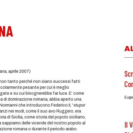
INA
A
Scr
ana, aprile 2007)
Co
lia, non tanto perché non siano successi fatti
icolarmente pesante per cui è meglio
gate e su cui bisognerebbe far luce. E’ come
Euge
circa di dominazione romana, abbia aperto una
 Normanni che introducono Federico II, “
stupor
 anzi nei modi, come il suo avo Ruggero, era
ria di Sicilia, come storia del popolo siciliano,
Il 
a sappiamo delle vicende del nostro popolo al
nazione romana o durante il periodo arabo.