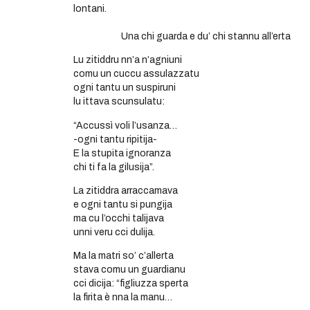
lontani.
Una chi guarda e du’ chi stannu all’erta
Lu zitiddru nn’a n’agniuni
comu un cuccu assulazzatu
ogni tantu un suspiruni
lu ittava scunsulatu:
“Accussì voli l’usanza…
-ogni tantu ripitija-
E la stupita ignoranza
chi ti fa la gilusija”.
La zitiddra arraccamava
e ogni tantu si pungija
ma cu l’occhi talijava
unni veru cci dulija.
Ma la matri so’ c’allerta
stava comu un guardianu
cci dicija: “figliuzza sperta
la firita è nna la manu…