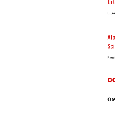
Di 
Euge
Afo
Sci
Faus
C