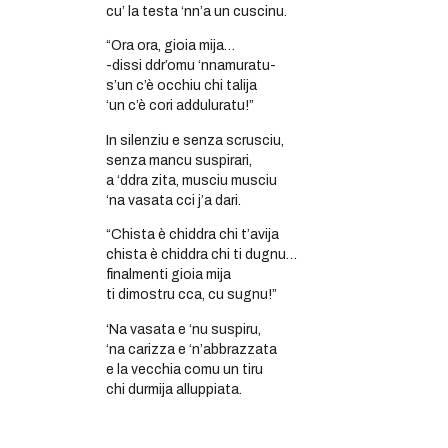
cu’ la testa ‘nn’a un cuscinu.
“Ora ora, gioia mija…
-dissi ddr’omu ‘nnamuratu-
s’un c’è occhiu chi talija
‘un c’è cori adduluratu!”
In silenziu e senza scrusciu,
senza mancu suspirari,
a ‘ddra zita, musciu musciu
‘na vasata cci j’a dari.
“Chista è chiddra chi t’avija
chista è chiddra chi ti dugnu…
finalmenti gioia mija
ti dimostru cca, cu sugnu!”
‘Na vasata e ‘nu suspiru,
‘na carizza e ‘n’abbrazzata
e la vecchia comu un tiru
chi durmija alluppiata.