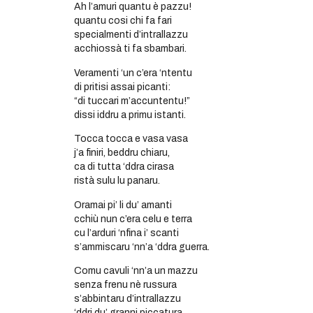
Ah l’amuri quantu è pazzu!
quantu cosi chi fa fari
specialmenti d’intrallazzu
acchiossà ti fa sbambari.
Veramenti ‘un c’era ‘ntentu
di pritisi assai picanti:
“di tuccari m’accuntentu!”
dissi iddru a primu istanti.
Tocca tocca e vasa vasa
j’a finiri, beddru chiaru,
ca di tutta ‘ddra cirasa
ristà sulu lu panaru.
Oramai pi’ li du’ amanti
cchiù nun c’era celu e terra
cu l’arduri ‘nfina i’ scanti
s’ammiscaru ‘nn’a ‘ddra guerra.
Comu cavuli ‘nn’a un mazzu
senza frenu nè russura
s’abbintaru d’intrallazzu
‘ddri du’ granni piccatura.