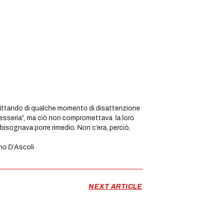
fittando di qualche momento di disattenzione
fesseria”, ma ciò non compromettava la loro
e bisognava porre rimedio. Non c’era, perciò,
oli
NEXT ARTICLE