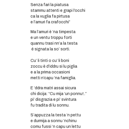
Senza fari la piatusa
stammu attenti e grapi l’occhi
ca la vuglia fa pirtusa
e l’amuri fa crafocchi”
Ma l’amuri è ‘na timpesta
e un ventu troppu forti
quannu trasi nn’a la testa
é signata la so’ sorti.
Cu’ li tinti o cu’ li boni
zoccu è d’iddru si lu piglia
e a la prima occasioni
metti n’capu ‘na famiglia.
E ‘ddra matri assai sicura
chi dicija: “Cu mija ‘un ponnu!..”
pi’ disgrazia e pi’ svintura
fu tradita di lu sonnu.
S’appuzza la testa ‘n pettu
e durmija a sonnu ‘nchinu
comu fussi ‘n capu un lettu