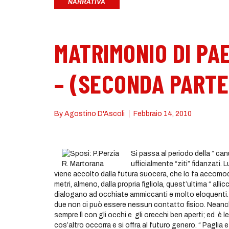
NARRATIVA
MATRIMONIO DI PA
– (SECONDA PARTE
By
Agostino D'Ascoli
Febbraio 14, 2010
Si passa al periodo della ” c
ufficialmente “ziti” fidanzati. Lu
viene accolto dalla futura suocera, che lo fa accomod
metri, almeno, dalla propria figliola, quest’ultima “ alli
dialogano ad occhiate ammiccanti e molto eloquenti. “L’
due non ci può essere nessun contatto fisico. Neanc
sempre lì con gli occhi e gli orecchi ben aperti; ed è lei
cos’altro occorra e si offra al futuro genero. “ Paglia e