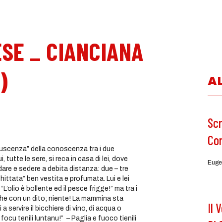
ESE _ CIANCIANA
)
A
Scr
Co
anuscenza” della conoscenza tra i due
i, tutte le sere, si reca in casa di lei, dove
Euge
are e sedere a debita distanza: due – tre
cchittata” ben vestita e profumata. Lui e lei
olio è bollente ed il pesce frigge!” ma tra i
he con un dito; niente! La mammina sta
Il 
 a servire il bicchiere di vino, di acqua o
 focu tenili luntanu!” – Paglia e fuoco tienili