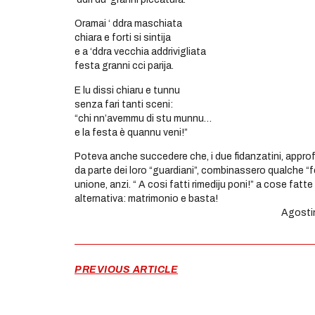
Oramai ‘ ddra maschiata
chiara e forti si sintija
e a ‘ddra vecchia addrivigliata
festa granni cci parija.
E lu dissi chiaru e tunnu
senza fari tanti sceni:
“chi nn’avemmu di stu munnu…
e la festa è quannu veni!”
Poteva anche succedere che, i due fidanzatini, appro
da parte dei loro “guardiani”, combinassero qualche “
unione, anzi. “ A cosi fatti rimediju poni!” a cose fatt
alternativa: matrimonio e basta!
Agostino D’Asc
PREVIOUS ARTICLE