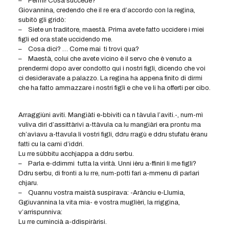
– Fermi! Cosa succede?
Giovannina, credendo che il re era d’accordo con la regina,
subitò gli gridò:
– Siete un traditore, maestà. Prima avete fatto uccidere i miei
figli ed ora state uccidendo me.
– Cosa dici? … Come mai ti trovi qua?
– Maestà, colui che avete vicino è il servo che è venuto a
prendermi dopo aver condotto qui i nostri figli, dicendo che voi
ci desideravate a palazzo. La regina ha appena finito di dirmi
che ha fatto ammazzare i nostri figli e che ve li ha offerti per cibo.
Arraggiùni aviti. Mangiàti e-bbiviti ca n tàvula l’aviti.-, num-mì
vuliva diri d’assittàrivi a-ttàvula ca lu mangiàri era prontu ma
ch’avìavu a-ttavula li vostri figli, ddru rragù e ddru stufatu èranu
fatti cu la carni d’iddri.
Lu rre sùbbitu acchjappa a ddru serbu.
– Parla e-ddimmi tutta la virità. Unni ièru a-ffiniri li me figli?
Ddru serbu, di fronti a lu rre, num-potti fari a-mmenu di parlari
chjaru.
– Quannu vostra maistà suspirava: -Arànciu e-Llumìa,
Ggiuvannina la vita mia- e vostra muglièri, la rriggina,
v’arrispunniva:
Lu rre cumincià a-ddispiràrisi.