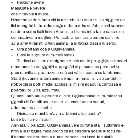
– Ragione avete.
Mangiate e bevete
ché in tavola li avete.
Nzumma pi ddri iòrna chi lu rre stetti a lu palazzu, la rriggina cci
fici mangiàri tuttu ddru rragù e-ttuttu ddru stufatu, nenti sapennu
ca ddru serbu fidili tiniva Arànciu e-Llumìa intra la so casa e cci
cummattiva la muglièri. Po’, abbicinànnusi lu tempu ca lu rre
avìa ârriggiràri nti Ggiuvannina, la rriggina dissi a lu serbu:
– Ora portami cca a Ggiuvannina.
– E-ssì la signura num-moli viniri?
– Tu dicci ca lu rre è mpignatu e-ccà nul-là po-gghjiri a-ttruvari
e-mmancu la po-gghjiri a-ppigliàri di pirsuna, ca però avi lu
preu d’avilla a-ppalazzu e-ccà cci vâ lu ncontru cu la bbanna.
Sta Ggiuvannina, pinzannu sèmpiri a-mmali, si vistì cu-ttutti li
rrobbi chi si potti mèttiri accussì si mìsiru ncapu la carrozza e
pparteru pi lu palazzu rriàli.
Quannu arrivaru a-ppunta di cità, Ggiuvannina, num-midennu
ggenti chi l’aspittava e-nnun-zintennu banna sunari,
addumannà a lu serbu:
– Dìcica so maistà m’avìa a-bbiniri a lu ncontru?
Lu serbu nun-cì rispunnì.
Arrivatâ lu palazzu, Ggiuvannina veni purtata nta li suttirrànii e-
ttrova la rriggina misa pronti cu na casdara ncapu lu focu cu-
ll’acqua chi-bbuddriva e, nun-zapennu cu fussi, la salutà: