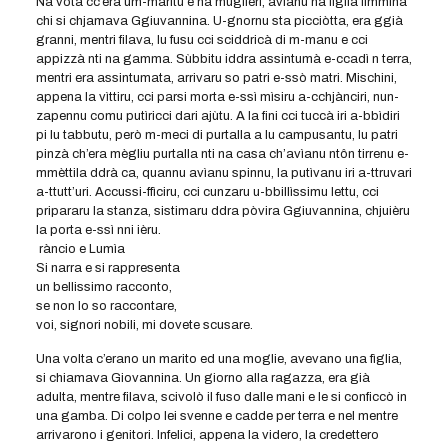
Na vota cc’era um-maritu e na muglièri, avìanu na fìglia fìmmina
chi si chjamava Ggiuvannina. U-gnornu sta picciòtta, era ggià
granni, mentri filava, lu fusu cci sciddricà di m-manu e cci
appizzà nti na gamma. Sùbbitu iddra assintumà e-ccadì n terra,
mentri era assintumata, arrivaru so patri e-ssò matri. Mischini,
appena la vìttiru, cci parsi morta e-ssì mìsiru a-cchjànciri, nun-
zapennu comu putìricci dari ajùtu. A la fini cci tuccà iri a-bbìdiri
pi lu tabbutu, però m-meci di purtalla a lu campusantu, lu patri
pinzà ch’era mègliu purtalla nti na casa ch’avìanu ntôn tirrenu e-
mmèttila ddrà ca, quannu avìanu spinnu, la putìvanu iri a-ttruvari
a-ttutt’uri. Accussi-ffìciru, cci cunzaru u-bbillìssimu lettu, cci
pripararu la stanza, sistimaru ddra pòvira Ggiuvannina, chjuièru
la porta e-ssì nni ièru.
ràncio e Lumìa
Si narra e si rappresenta
un bellissimo racconto,
se non lo so raccontare,
voi, signori nobili, mi dovete scusare.
Una volta c’erano un marito ed una moglie, avevano una fìglia,
si chiamava Giovannina. Un giorno alla ragazza, era già
adulta, mentre filava, scivolò il fuso dalle mani e le si conficcò in
una gamba. Di colpo lei svenne e cadde per terra e nel mentre
arrivarono i genitori. Infelici, appena la videro, la credettero