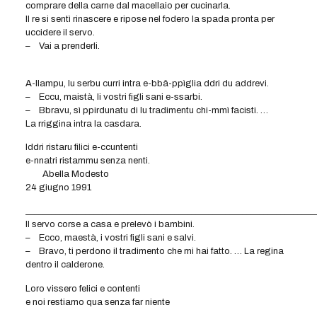
comprare della carne dal macellaio per cucinarla.
Il re si sentì rinascere e ripose nel fodero la spada pronta per
uccidere il servo.
– Vai a prenderli.
A-llampu, lu serbu curri intra e-bbâ-ppìglia ddri du addrevi.
– Eccu, maistà, li vostri figli sani e-ssarbi.
– Bbravu, sì ppirdunatu di lu tradimentu chi-mmì facisti. …
La rriggina intra la casdara.
Iddri ristaru filici e-ccuntenti
e-nnatri ristammu senza nenti.
Abella Modesto
24 giugno 1991
____________________________________________________________________
Il servo corse a casa e prelevò i bambini.
– Ecco, maestà, i vostri figli sani e salvi.
– Bravo, ti perdono il tradimento che mi hai fatto. … La regina
dentro il calderone.
Loro vissero felici e contenti
e noi restiamo qua senza far niente