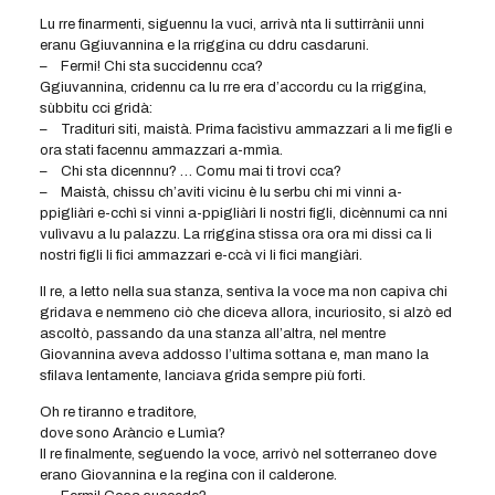
Lu rre finarmenti, siguennu la vuci, arrivà nta li suttirrànii unni
eranu Ggiuvannina e la rriggina cu ddru casdaruni.
– Fermi! Chi sta succidennu cca?
Ggiuvannina, cridennu ca lu rre era d’accordu cu la rriggina,
sùbbitu cci gridà:
– Tradituri siti, maistà. Prima facìstivu ammazzari a li me figli e
ora stati facennu ammazzari a-mmìa.
– Chi sta dicennnu? … Comu mai ti trovi cca?
– Maistà, chissu ch’aviti vicinu è lu serbu chi mi vinni a-
ppigliàri e-cchì si vinni a-ppigliàri li nostri figli, dicènnumi ca nni
vulìvavu a lu palazzu. La rriggina stissa ora ora mi dissi ca li
nostri figli li fici ammazzari e-ccà vi li fici mangiàri.
Il re, a letto nella sua stanza, sentiva la voce ma non capiva chi
gridava e nemmeno ciò che diceva allora, incuriosito, si alzò ed
ascoltò, passando da una stanza all’altra, nel mentre
Giovannina aveva addosso l’ultima sottana e, man mano la
sfilava lentamente, lanciava grida sempre più forti.
Oh re tiranno e traditore,
dove sono Aràncio e Lumìa?
Il re finalmente, seguendo la voce, arrivò nel sotterraneo dove
erano Giovannina e la regina con il calderone.