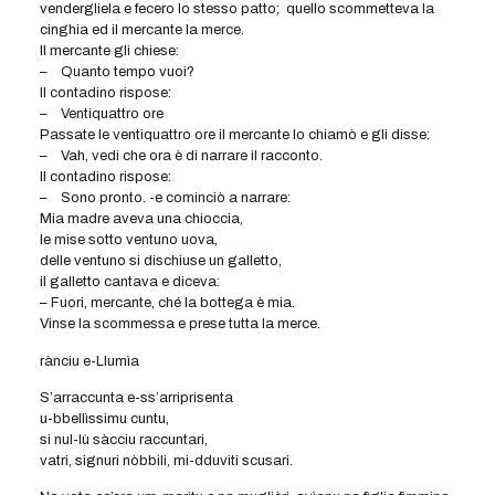
vendergliela e fecero lo stesso patto; quello scommetteva la
cinghia ed il mercante la merce.
Il mercante gli chiese:
– Quanto tempo vuoi?
Il contadino rispose:
– Ventiquattro ore
Passate le ventiquattro ore il mercante lo chiamò e gli disse:
– Vah, vedi che ora è di narrare il racconto.
Il contadino rispose:
– Sono pronto. -e cominciò a narrare:
Mia madre aveva una chioccia,
le mise sotto ventuno uova,
delle ventuno si dischiuse un galletto,
il galletto cantava e diceva:
– Fuori, mercante, ché la bottega è mia.
Vinse la scommessa e prese tutta la merce.
rànciu e-Llumìa
S’arraccunta e-ss’arriprisenta
u-bbellìssimu cuntu,
si nul-lù sàcciu raccuntari,
vatri, signuri nòbbili, mi-dduviti scusari.