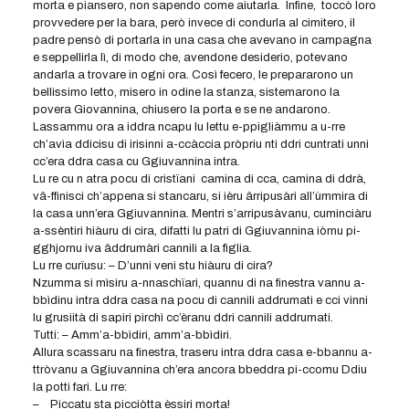
morta e piansero, non sapendo come aiutarla. Infine, toccò loro
provvedere per la bara, però invece di condurla al cimitero, il
padre pensò di portarla in una casa che avevano in campagna
e seppellirla lì, di modo che, avendone desiderio, potevano
andarla a trovare in ogni ora. Così fecero, le prepararono un
bellissimo letto, misero in odine la stanza, sistemarono la
povera Giovannina, chiusero la porta e se ne andarono.
Lassammu ora a iddra ncapu lu lettu e-ppigliàmmu a u-rre
ch’avìa ddicisu di irisinni a-ccàccia pròpriu nti ddri cuntrati unni
cc’era ddra casa cu Ggiuvannina intra.
Lu re cu n atra pocu di cristïani camina di cca, camina di ddrà,
vâ-ffinisci ch’appena si stancaru, si ièru ârripusàri all’ùmmira di
la casa unn’era Ggiuvannina. Mentri s’arripusàvanu, cuminciàru
a-ssèntiri hiàuru di cira, difatti lu patri di Ggiuvannina iòrnu pi-
gghjornu iva âddrumàri cannili a la fìglia.
Lu rre curïusu: – D’unni veni stu hiàuru di cira?
Nzumma si mìsiru a-nnaschïari, quannu di na finestra vannu a-
bbìdinu intra ddra casa na pocu di cannili addrumati e cci vinni
lu grusiità di sapiri pirchì cc’èranu ddri cannili addrumati.
Tutti: – Amm’a-bbìdiri, amm’a-bbìdiri.
Allura scassaru na finestra, traseru intra ddra casa e-bbannu a-
ttròvanu a Ggiuvannina ch’era ancora bbeddra pi-ccomu Ddiu
la potti fari. Lu rre:
– Piccatu sta picciòtta èssiri morta!