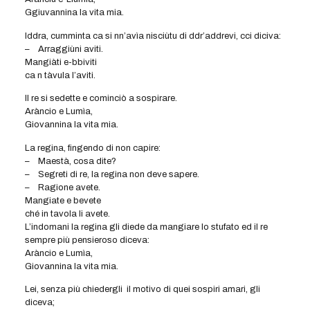
Ggiuvannina la vita mia.
Iddra, cumminta ca si nn’avìa nisciùtu di ddr’addrevi, cci diciva:
– Arraggiùni aviti.
Mangiàti e-bbiviti
ca n tàvula l’aviti.
Il re si sedette e cominciò a sospirare.
Aràncio e Lumìa,
Giovannina la vita mia.
La regina, fingendo di non capire:
– Maestà, cosa dite?
– Segreti di re, la regina non deve sapere.
– Ragione avete.
Mangiate e bevete
ché in tavola li avete.
L’indomani la regina gli diede da mangiare lo stufato ed il re
sempre più pensieroso diceva:
Aràncio e Lumìa,
Giovannina la vita mia.
Lei, senza più chiedergli il motivo di quei sospiri amari, gli
diceva;