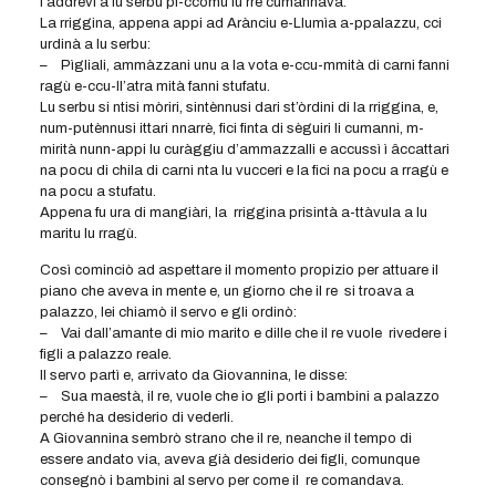
l’addrevi a lu serbu pi-ccomu lu rre cumannava.
La rriggina, appena appi ad Arànciu e-Llumìa a-ppalazzu, cci
urdinà a lu serbu:
– Pìgliali, ammàzzani unu a la vota e-ccu-mmità di carni fanni
ragù e-ccu-ll’atra mità fanni stufatu.
Lu serbu si ntisi mòriri, sintènnusi dari st’òrdini di la rriggina, e,
num-putènnusi ittari nnarrè, fici finta di sèguiri li cumanni, m-
mirità nunn-appi lu curàggiu d’ammazzalli e accussì ì âccattari
na pocu di chila di carni nta lu vucceri e la fici na pocu a rragù e
na pocu a stufatu.
Appena fu ura di mangiàri, la rriggina prisintà a-ttàvula a lu
maritu lu rragù.
Così cominciò ad aspettare il momento propizio per attuare il
piano che aveva in mente e, un giorno che il re si troava a
palazzo, lei chiamò il servo e gli ordinò:
– Vai dall’amante di mio marito e dille che il re vuole rivedere i
figli a palazzo reale.
Il servo partì e, arrivato da Giovannina, le disse:
– Sua maestà, il re, vuole che io gli porti i bambini a palazzo
perché ha desiderio di vederli.
A Giovannina sembrò strano che il re, neanche il tempo di
essere andato via, aveva già desiderio dei figli, comunque
consegnò i bambini al servo per come il re comandava.