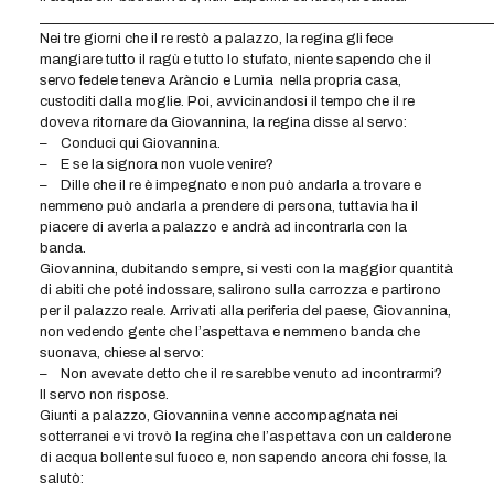
____________________________________________________________________
Nei tre giorni che il re restò a palazzo, la regina gli fece
mangiare tutto il ragù e tutto lo stufato, niente sapendo che il
servo fedele teneva Aràncio e Lumìa nella propria casa,
custoditi dalla moglie. Poi, avvicinandosi il tempo che il re
doveva ritornare da Giovannina, la regina disse al servo:
– Conduci qui Giovannina.
– E se la signora non vuole venire?
– Dille che il re è impegnato e non può andarla a trovare e
nemmeno può andarla a prendere di persona, tuttavia ha il
piacere di averla a palazzo e andrà ad incontrarla con la
banda.
Giovannina, dubitando sempre, si vesti con la maggior quantità
di abiti che poté indossare, salirono sulla carrozza e partirono
per il palazzo reale. Arrivati alla periferia del paese, Giovannina,
non vedendo gente che l’aspettava e nemmeno banda che
suonava, chiese al servo:
– Non avevate detto che il re sarebbe venuto ad incontrarmi?
Il servo non rispose.
Giunti a palazzo, Giovannina venne accompagnata nei
sotterranei e vi trovò la regina che l’aspettava con un calderone
di acqua bollente sul fuoco e, non sapendo ancora chi fosse, la
salutò: