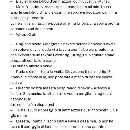
– E avisti lu curàggiu d’ammazzari du nnuccenti? Muristi!
– Maistà, l’addrevi sunnu sani e-ssarbi intra nti mia. I nunn-
appi lu curàggiu di fallu e-ccù li me sordi ivu âccattari carni nta
lu vucceri pi-ccòcila.
Lu rre si ntisi rrinàsciri e-ppusà arrè nta lu fòdaru la spata pronta
pi ammazzari ddru serbu.
– Vâ-ppìgliali.
– Ragione avete. Mangiate e bevete perché a tavola li avete. -,
non voleva dirvi di sedervi a tavola ché il cibo era pronto ma
che avevate sulla tavola i vostri figli, il ragù e lo stufato erano
preparati con la loro carne.
Il re subito afferrò il servo.
– Parla e dimmi tutta la verità. Dove sono finiti i miei figli?
Il servo, di fronte al re, non poté fare a meno di parlare senza
riserve.
– Quando vostra maestà sospirando diceva: – Aràncio e
Lumìa, Giovannina la vita mia.- e vostra moglie, la regina, vi
rispondeva:
Il re cominciò a disperarsi
– Tu hai avuto il coraggio di ammazzare due innocenti? … Sei
già morto.
– Maestà, i bambini sono sani e salvi a casa mia. Io non ho
avuto il coraggio di farlo e con i miei soldi sono andato a