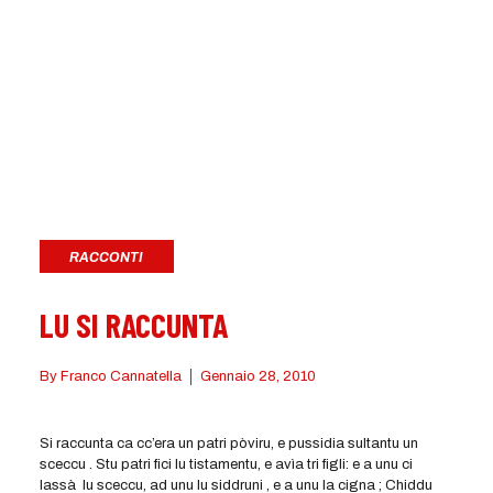
RACCONTI
LU SI RACCUNTA
By
Franco Cannatella
Gennaio 28, 2010
Si raccunta ca cc’era un patri pòviru, e pussidia sultantu un
sceccu . Stu patri fici lu tistamentu, e avìa tri figli: e a unu ci
lassà lu sceccu, ad unu lu siddruni , e a unu la cigna ; Chiddu