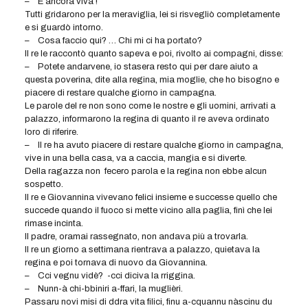
– È ancora viva !
Tutti gridarono per la meraviglia, lei si risvegliò completamente
e si guardò intorno.
– Cosa faccio qui? … Chi mi ci ha portato?
Il re le raccontò quanto sapeva e poi, rivolto ai compagni, disse:
– Potete andarvene, io stasera resto qui per dare aiuto a
questa poverina, dite alla regina, mia moglie, che ho bisogno e
piacere di restare qualche giorno in campagna.
Le parole del re non sono come le nostre e gli uomini, arrivati a
palazzo, informarono la regina di quanto il re aveva ordinato
loro di riferire.
– Il re ha avuto piacere di restare qualche giorno in campagna,
vive in una bella casa, va a caccia, mangia e si diverte.
Della ragazza non fecero parola e la regina non ebbe alcun
sospetto.
Il re e Giovannina vivevano felici insieme e successe quello che
succede quando il fuoco si mette vicino alla paglia, finì che lei
rimase incinta.
Il padre, oramai rassegnato, non andava più a trovarla.
Il re un giorno a settimana rientrava a palazzo, quietava la
regina e poi tornava di nuovo da Giovannina.
– Cci vegnu vidè? -cci diciva la rriggina.
– Nunn-à chi-bbiniri a-ffari, la muglièri.
Passaru novi misi di ddra vita filici, finu a-cquannu nàscinu du