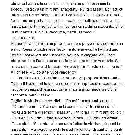
chi appi lassatu lu sceccu si nni ji da un paisi pi vinniri lu
sceccu. Si trova un mircanti affacciatu, e vitti passari a chistu cu
stu sceccu, e cci dissi: – ‘A tia lu vò vinniri?’ – ‘Ccillenza sì; però
facemmu un pattu, cci dici lu mircanti: tu metti lu sceccu e i’ la
mircanzia; si tu ti fidi cuntari un cuntu senza diri si raccunta, vinci
la mircanzia; si dici si raccunta, perdi lu sceccu.’
l si racconta
Si racconta che c’era un padre povero e possedeva soltanto un
asino. Questo padre fece testamento e aveva tre figli: ad uno
lasciò l’asino, ad uno il basto e ad uno la cinghia; colui che
ebbe lasciato l’asino se ne andò in un paese per venderlo. Si
trovò un mercante al balcone, vide passare costui con l’asino e
gli chiese: – Dico a te, vuoi venderlo?
– Eccellenza sì. Facciamo un patto. -gli propose il mercante-
Tu metti l’asino ed io la merce; se tu sei capace di raccontare un
racconto senza dire si racconta, vinci la mia merce, se dici si
racconta, perdi l’asino.
Piglià’ lu viddranu e cci dici: – ‘Gnursì.’ Lu mircanti cci dici:
-‘Quantu tempu vò’ pi cuntari lu cuntu?’ Lu viddanu cci dici: –
‘Vògliu tri jorna di tempu;’ passanu li tri jorna, lu mircanti cci dici:
– ‘Cunta lu cuntu:’ Piglia lu viddanu e dici: – ‘Sugnu ad ordini’ –
‘Prìncipia:’ – ‘Si cunta e si raccunta:’ dissi lu viddanu; rispusi lu
mircanti: – ‘Ha’ persu: pricchì lu pattu fu chistu, di cuntari lu cuntu