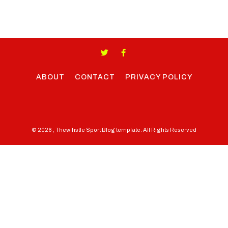
ABOUT
CONTACT
PRIVACY POLICY
© 2026 , Thewihstle Sport Blog template. All Rights Reserved