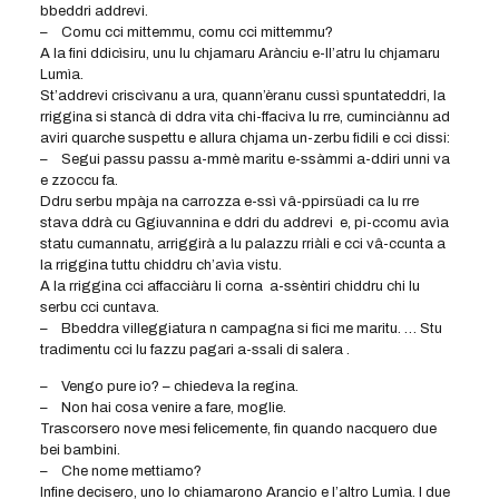
bbeddri addrevi.
– Comu cci mittemmu, comu cci mittemmu?
A la fini ddicìsiru, unu lu chjamaru Arànciu e-ll’atru lu chjamaru
Lumìa.
St’addrevi criscìvanu a ura, quann’èranu cussì spuntateddri, la
rriggina si stancà di ddra vita chi-ffaciva lu rre, cuminciànnu ad
aviri quarche suspettu e allura chjama un-zerbu fidili e cci dissi:
– Segui passu passu a-mmè maritu e-ssàmmi a-ddiri unni va
e zzoccu fa.
Ddru serbu mpàja na carrozza e-ssì vâ-ppirsüadi ca lu rre
stava ddrà cu Ggiuvannina e ddri du addrevi e, pi-ccomu avìa
statu cumannatu, arriggirà a lu palazzu rriàli e cci vâ-ccunta a
la rriggina tuttu chiddru ch’avìa vistu.
A la rriggina cci affacciàru li corna a-ssèntiri chiddru chi lu
serbu cci cuntava.
– Bbeddra villeggiatura n campagna si fici me maritu. … Stu
tradimentu cci lu fazzu pagari a-ssali di salera .
– Vengo pure io? – chiedeva la regina.
– Non hai cosa venire a fare, moglie.
Trascorsero nove mesi felicemente, fin quando nacquero due
bei bambini.
– Che nome mettiamo?
Infine decisero, uno lo chiamarono Arancio e l’altro Lumìa. I due