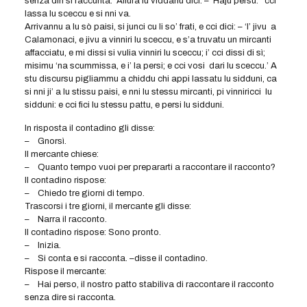
senza diri si raccunta.’ Allura lu viddanu dici: – ‘Haju persu:’ cci
lassa lu sceccu e si nni va.
Arrivannu a lu sò paisi, si junci cu li so’ frati, e cci dici: – ‘I’ jivu a
Calamonaci, e jivu a vinniri lu sceccu, e s’a truvatu un mircanti
affacciatu, e mi dissi si vulia vinniri lu sceccu; i’ cci dissi di sì;
misimu ‘na scummissa, e i’ la persi; e cci vosi dari lu sceccu.’ A
stu discursu pigliammu a chiddu chi appi lassatu lu sidduni, ca
si nni ji’ a lu stissu paisi, e nni lu stessu mircanti, pi vinniricci lu
sidduni: e cci fici lu stessu pattu, e persi lu sidduni.
In risposta il contadino gli disse:
– Gnorsì.
Il mercante chiese:
– Quanto tempo vuoi per prepararti a raccontare il racconto?
Il contadino rispose:
– Chiedo tre giorni di tempo.
Trascorsi i tre giorni, il mercante gli disse:
– Narra il racconto.
Il contadino rispose: Sono pronto.
– Inizia.
– Si conta e si racconta. –disse il contadino.
Rispose il mercante:
– Hai perso, il nostro patto stabiliva di raccontare il racconto
senza dire si racconta.