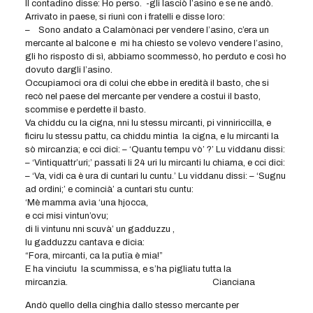
Il contadino disse: Ho perso. -gli lasciò l’asino e se ne andò.
Arrivato in paese, si riunì con i fratelli e disse loro:
– Sono andato a Calamònaci per vendere l’asino, c’era un
mercante al balcone e mi ha chiesto se volevo vendere l’asino,
gli ho risposto di sì, abbiamo scommessò, ho perduto e così ho
dovuto dargli l’asino.
Occupiamoci ora di colui che ebbe in eredità il basto, che si
recò nel paese del mercante per vendere a costui il basto,
scommise e perdette il basto.
Va chiddu cu la cigna, nni lu stessu mircanti, pi vinniriccilla, e
fìciru lu stessu pattu, ca chiddu mintia la cigna, e lu mircanti la
sò mircanzia; e cci dici: – ‘Quantu tempu vò’ ?’ Lu viddanu dissi:
– ‘Vintiquattr’uri;’ passati li 24 uri lu mircanti lu chiama, e cci dici:
– ‘Va, vidi ca è ura di cuntari lu cuntu.’ Lu viddanu dissi: – ‘Sugnu
ad ordini;’ e comincià’ a cuntari stu cuntu:
‘Mè mamma avìa ‘una hjocca,
e cci misi vintun’ovu;
di li vintunu nni scuvà’ un gadduzzu ,
lu gadduzzu cantava e dicia:
“Fora, mircanti, ca la putïa è mia!”
E ha vinciutu la scummissa, e s’ha pigliatu tutta la
mircanzia. Cianciana
Andò quello della cinghia dallo stesso mercante per