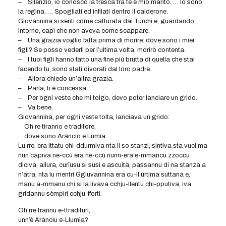
– Silenzio, io conosco la tresca tra te e mio marito. … Io sono
la regina. … Spogliati ed infilati dentro il calderone.
Giovannina si senti come catturata dai Turchi e, guardando
intorno, capì che non aveva come scappare.
– Una grazia voglio fatta prima di morire: dove sono i miei
figli? Se posso vederli per l’ultima volta, morirò contenta.
– I tuoi figli hanno fatto una fine più brutta di quella che stai
facendo tu, sono stati divorati dal loro padre.
– Allora chiedo un’altra grazia.
– Parla, ti è concessa.
– Per ogni veste che mi tolgo, devo poter lanciare un grido.
– Va bene.
Giovannina, per ogni veste tolta, lanciava un grido:
Oh re tiranno e traditore,
dove sono Aràncio e Lumìa.
Lu rre, era ittatu chi-ddurmiva nta li so stanzi, sintiva sta vuci ma
nun capiva ne-ccù era ne-ccù nunn-era e-mmancu zzoccu
diciva, allura, curïusu si susì e ascuità, passannu di na stanza a
n’atra, nta lu mentri Ggiuvannina era cu-ll’ùrtima suttana e,
manu a-mmanu chi si la livava cchju-llentu chi-pputiva, iva
gridannu sèmpiri cchju-fforti.
Oh rre trannu e-ttradituri,
unn’è Arànciu e-Llumìa?