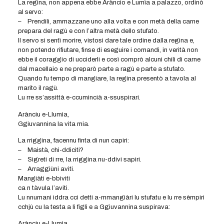
La regina, non appena ebbe Aràncio e Lumìa a palazzo, ordinò
al servo:
– Prendili, ammazzane uno alla volta e con metà della carne
prepara del ragù e con l’altra metà dello stufato.
Il servo si sentì morire, vistosi dare tale ordine dalla regina e,
non potendo rifiutare, finse di eseguire i comandi, in verità non
ebbe il coraggio di ucciderli e così comprò alcuni chili di carne
dal macellaio e ne preparò parte a ragù e parte a stufato.
Quando fu tempo di mangiare, la regina presentò a tavola al
marito il ragù.
Lu rre ss’assittà e-ccumincià a-ssuspirari.
Arànciu e-Llumìa,
Ggiuvannina la vita mia.
La rriggina, facennu finta di nun capiri:
– Maistà, chi-ddiciti?
– Sigreti di rre, la rriggina nu-ddivi sapiri.
– Arraggiùni aviti.
Mangiàti e-bbiviti
ca n tàvula l’aviti.
Lu nnumani iddra cci detti a-mmangiàri lu stufatu e lu rre sèmpiri
cchjù cu la testa a li figli e a Ggiuvannina suspirava:
Arànciu e-Llumìa,