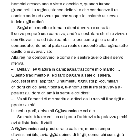
bambini crescevano a vista d’occhio e, quando furono
grandicelli, la regina, stanca della vita che conduceva il re,
cominciando ad avere qualche sospetto, chiamò un servo
fedele e gli ordinò:
– Segui mio marito e torna a dirmi dove va e cosa fa.
Il servo preparò una carrozza, andò a costatare che il re viveva
con Giovannina ed i due bambini e, per come gli era stato
comandato, ritornò al palazzo reale e raccontò alla regina tutto
quello che aveva visto.
Alla regina comparvero le corna nel sentire quello che il servo
riferiva.
– Bella villeggiatura in campagna trascorre mio marito. …
Questo tradimento glielo farò pagare a sale di saliera.
Accussì si misi âspittàri lu mumentu gghjustu pi-ccuminari
chiddru chi cci avìa n testa e, u-gnornu chi lu rre si truvava a-
ppalazzu, iddra chjamà lu serbu e cci dissi:
– Va nti l’amanti di me maritu e-ddicci ca lu rre voli li so figli a-
ppalazzu rriàli.
Lu serbu partì, arriva nti Ggiuvannina e cci dici:
– So maistà lu rre voli ca cci portu l’addrevi a lu palazzu pirchì
avi ddisiddèriu di vìdili.
A Ggiuvannina cci parsi stranu ca lu rre, mancu tempu
d’avirisinni iùtu, avìa ggià spinnu di li figli, comunchi cunzignà