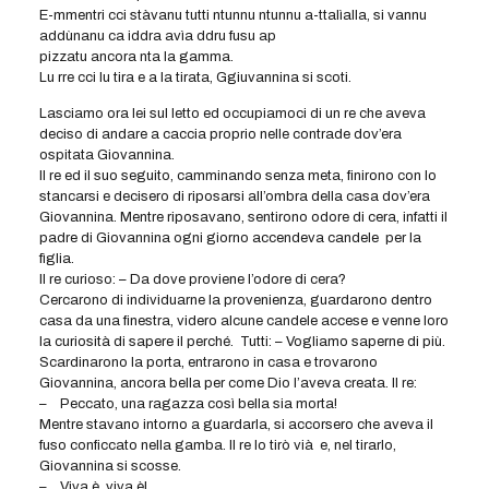
E-mmentri cci stàvanu tutti ntunnu ntunnu a-ttalìalla, si vannu
addùnanu ca iddra avìa ddru fusu ap
pizzatu ancora nta la gamma.
Lu rre cci lu tira e a la tirata, Ggiuvannina si scoti.
Lasciamo ora lei sul letto ed occupiamoci di un re che aveva
deciso di andare a caccia proprio nelle contrade dov’era
ospitata Giovannina.
Il re ed il suo seguito, camminando senza meta, finirono con lo
stancarsi e decisero di riposarsi all’ombra della casa dov’era
Giovannina. Mentre riposavano, sentirono odore di cera, infatti il
padre di Giovannina ogni giorno accendeva candele per la
fìglia.
Il re curioso: – Da dove proviene l’odore di cera?
Cercarono di individuarne la provenienza, guardarono dentro
casa da una finestra, videro alcune candele accese e venne loro
la curiosità di sapere il perché. Tutti: – Vogliamo saperne di più.
Scardinarono la porta, entrarono in casa e trovarono
Giovannina, ancora bella per come Dio l’aveva creata. Il re:
– Peccato, una ragazza così bella sia morta!
Mentre stavano intorno a guardarla, si accorsero che aveva il
fuso conficcato nella gamba. Il re lo tirò vià e, nel tirarlo,
Giovannina si scosse.
– Viva è, viva è!