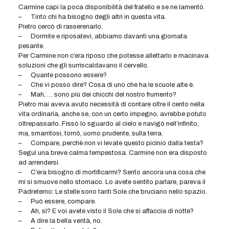
Carmine capì la poca disponibilità del fratello e se ne lamentò.
–
Tinto chi ha bisogno degli altri in questa vita.
Pietro cercò di rasserenarlo.
–
Dormite e riposatevi, abbiamo davanti una giornata
pesante.
Per Carmine non c’era riposo che potesse allettarlo e macinava
soluzioni che gli surriscaldavano il cervello.
–
Quante possono essere?
–
Che vi posso dire? Cosa di uno che ha le scuole alte è.
–
Mah, … sono più dei chicchi del nostro frumento?
Pietro mai aveva avuto necessità di contare oltre il cento nella
vita ordinaria, anche se, con un certo impegno, avrebbe potuto
oltrepassarlo. Fissò lo sguardo al cielo e navigò nell’infinito,
ma, smarritosi, tornò, uomo prudente, sulla terra.
–
Compare, perchè non vi levate questo picìnio dalla testa?
Seguì una breve calma tempestosa. Carmine non era disposto
ad arrendersi.
–
C’era bisogno di mortificarmi? Sento ancora una cosa che
mi si smuove nello stomaco. Lo avete sentito parlare, pareva il
Padreterno: Le stelle sono tanti Sole che bruciano nello spazio.
–
Può essere, compare.
–
Ah, sì? E voi avete visto il Sole che si affaccia di notte?
–
A dire la bella verità, no.