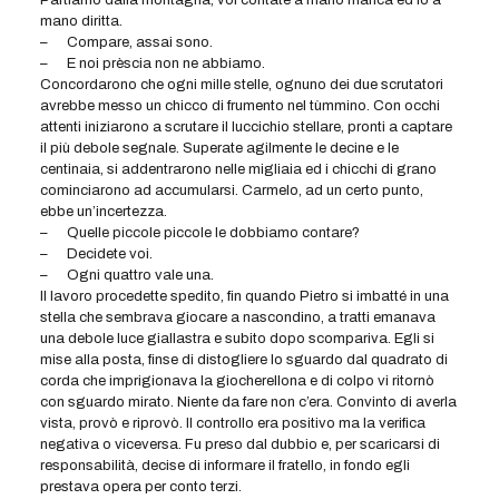
Partiamo dalla montagna, voi contate a mano manca ed io a
mano diritta.
–
Compare, assai sono.
–
E noi prèscia non ne abbiamo.
Concordarono che ogni mille stelle, ognuno dei due scrutatori
avrebbe messo un chicco di frumento nel tùmmino. Con occhi
attenti iniziarono a scrutare il luccichio stellare, pronti a captare
il più debole segnale. Superate agilmente le decine e le
centinaia, si addentrarono nelle migliaia ed i chicchi di grano
cominciarono ad accumularsi. Carmelo, ad un certo punto,
ebbe un’incertezza.
–
Quelle piccole piccole le dobbiamo contare?
–
Decidete voi.
–
Ogni quattro vale una.
Il lavoro procedette spedito, fin quando Pietro si imbatté in una
stella che sembrava giocare a nascondino, a tratti emanava
una debole luce giallastra e subito dopo scompariva. Egli si
mise alla posta, finse di distogliere lo sguardo dal quadrato di
corda che imprigionava la giocherellona e di colpo vi ritornò
con sguardo mirato. Niente da fare non c’era. Convinto di averla
vista, provò e riprovò. Il controllo era positivo ma la verifica
negativa o viceversa. Fu preso dal dubbio e, per scaricarsi di
responsabilità, decise di informare il fratello, in fondo egli
prestava opera per conto terzi.