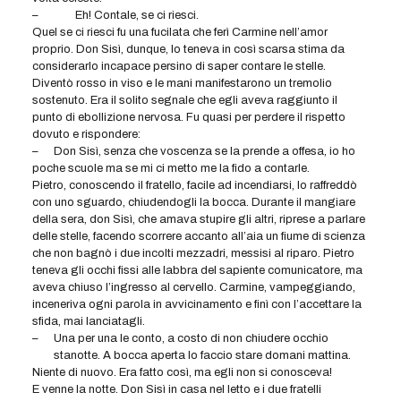
–
Eh! Contale, se ci riesci.
Quel se ci riesci fu una fucilata che ferì Carmine nell’amor
proprio. Don Sisì, dunque, lo teneva in così scarsa stima da
considerarlo incapace persino di saper contare le stelle.
Diventò rosso in viso e le mani manifestarono un tremolio
sostenuto. Era il solito segnale che egli aveva raggiunto il
punto di ebollizione nervosa. Fu quasi per perdere il rispetto
dovuto e rispondere:
–
Don Sisì, senza che voscenza se la prende a offesa, io ho
poche scuole ma se mi ci metto me la fido a contarle.
Pietro, conoscendo il fratello, facile ad incendiarsi, lo raffreddò
con uno sguardo, chiudendogli la bocca. Durante il mangiare
della sera, don Sisì, che amava stupire gli altri, riprese a parlare
delle stelle, facendo scorrere accanto all’aia un fiume di scienza
che non bagnò i due incolti mezzadri, messisi al riparo. Pietro
teneva gli occhi fissi alle labbra del sapiente comunicatore, ma
aveva chiuso l’ingresso al cervello. Carmine, vampeggiando,
inceneriva ogni parola in avvicinamento e finì con l’accettare la
sfida, mai lanciatagli.
–
Una per una le conto, a costo di non chiudere occhio
stanotte. A bocca aperta lo faccio stare domani mattina.
Niente di nuovo. Era fatto così, ma egli non si conosceva!
E venne la notte. Don Sisì in casa nel letto e i due fratelli