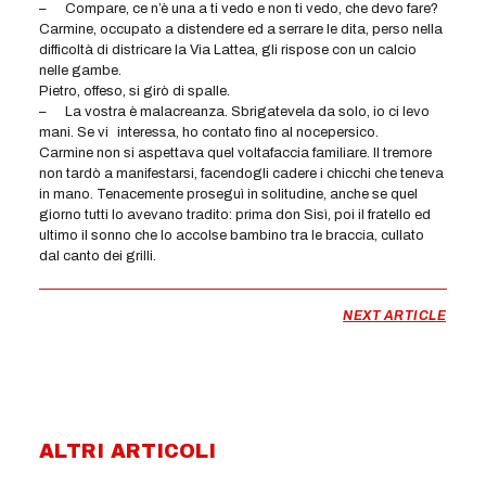
–
Compare, ce n’è una a ti vedo e non ti vedo, che devo fare?
Carmine, occupato a distendere ed a serrare le dita, perso nella
difficoltà di districare la Via Lattea, gli rispose con un calcio
nelle gambe.
Pietro, offeso, si girò di spalle.
–
La vostra è malacreanza. Sbrigatevela da solo, io ci levo
mani. Se vi
interessa, ho contato fino al nocepersico.
Carmine non si aspettava quel voltafaccia familiare. Il tremore
non tardò a manifestarsi, facendogli cadere i chicchi che teneva
in mano. Tenacemente proseguì in solitudine, anche se quel
giorno tutti lo avevano tradito: prima don Sisì, poi il fratello ed
ultimo il sonno che lo accolse bambino tra le braccia, cullato
dal canto dei grilli.
NEXT ARTICLE
ALTRI ARTICOLI