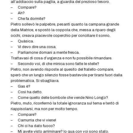
all’addiaccio sulla paglia, a guardia del prezioso tesoro.
–
Compare?
–
Ah?
–
Che fa dormite?
Pietro sollevò le palpebre, pesanti quanto la campana grande
della Matrice, e spostò la coppola che, messa a riparo degli
occhi, creava piacevole coperchio per conciliare il sonno.
–
Quàsica.
–
Vi devo dire una cosa.
–
Parliamone domani a mente fresca.
Trattavasi di cosa d’urgenza e non fu possibile rimandare.
–
Secondo voi, di che mìnica sono fatte le stelle?
Pietro, non avendo risposte al quesito del fratello-compare,
sperò che un lungo silenzio fosse bastevole per tirarsi fuori dalla
problematica. Si sbagliava.
–
Gas è?
–
Così ha detto.
–
Come quello delle bombole che vende Nino Longo?
Pietro, muto, riconfermò la totale ignoranza sul tema e tentò di
riappisolarsi, ma non per molto tempo.
–
Compare?
–
Camurrìa che vi viene!
–
Chi ci ha dato fuoco?
–
Mi avete visto arriminare? Io qua con voi sono stato.