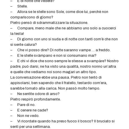
–
E di notte che vedete?
–
Stelle.
–
Allora se le stelle sono Sole, come dice lui, perchè non
compariscono di giorno?
Pietro pensò di sdrammatizzare la situazione.
–
Compare, meno male che ne abbiamo uno solo a cuocerci
la testa!
–
Di giorno con uno si suda e di notte con tanti com’è che non
si sente calura?
–
Che vi posso dire? Di notte saranno vampe … a freddo.
–
E le stelle svàmpano e non si consumano mai?
–
E chi vi dice che sono sempre le stesse a svampàre? Nostro
padre, può darsi, ne ha visto una qualità, nostro nonno un’altra
e quelle che vediamo noi sono magari un altro tipo.
La conversazione ebbe una pausa. Pietro non tentò di
appisolarsi, ben sapendo che il fratello, testardo com’era,
sarebbe tornato alla carica. Non passò molto tempo.
–
Ne sentite odore di arso?
Pietro respirò profondamente.
–
Pare di no.
–
E cenere ne cade?
–
Non ne vedo.
–
Vi ricordate quando ha preso fuoco il bosco? Il bruciato si
sentì per una settimana.