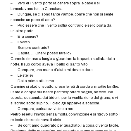
–
Vero è! Il vento portò la cenere sopra le case e si
lamentavano tutti a Cianciana.
–
Dunque, se ci sono tante vampe, com’è che non si sente
neanche un poco di arso?
–
Può essere che il vento soffia contrario e se lo porta da
un’altra parte.
–
E la cenere?
–
Il vento.
–
Sempre contrario?
–
Capita. … Che vi posso fare io?
Carmelo rimase a lungo a guardare la trapunta stellata della
notte. Il suo corpo aveva il ballo di santo Vito.
–
Compare, una mano d’aiuto mi dovete dare.
–
Le stelle?
–
Dalla prima all’ultima.
Carmine si alzò di scatto, prese le reti di corda a maglie larghe,
usate a coppie sul basto per trasportare paglia, ne fece una
cupola, sostenuta dai tridenti per la ventilazione del grano, e vi
si sdraiò sotto supino. Il cielo gli apparve a scacchi.
–
Compare, coricatevi vicino a me.
Pietro eseguì l’invito senza molta convinzione e si ritrovò sotto il
reticolo che sezionava il cielo.
–
Se contiamo quadrato per quadrato, la cosa diventa facile.