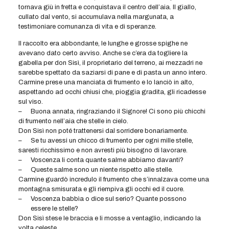
tornava giù in fretta e conquistava il centro dell’aia. Il giallo,
cullato dal vento, si accumulava nella margunata, a
testimoniare comunanza di vita e di speranze.
Il raccolto era abbondante, le lunghe e grosse spighe ne
avevano dato certo avviso. Anche se c’era da togliere la
gabella per don Sisì, il proprietario del terreno, ai mezzadri ne
sarebbe spettato da saziarsi di pane e di pasta un anno intero.
Carmine prese una manciata di frumento e lo lanciò in alto,
aspettando ad occhi chiusi che, pioggia gradita, gli ricadesse
sul viso.
–
Buona annata, ringraziando il Signore! Ci sono più chicchi
di frumento nell’aia che stelle in cielo.
Don Sisì non poté trattenersi dal sorridere bonariamente.
–
Se tu avessi un chicco di frumento per ogni mille stelle,
saresti ricchissimo e non avresti più bisogno di lavorare.
–
Voscenza li conta quante salme abbiamo davanti?
–
Queste salme sono un niente rispetto alle stelle.
Carmine guardò incredulo il frumento che s’innalzava come una
montagna smisurata e gli riempiva gli occhi ed il cuore.
–
Voscenza babbìa o dice sul serio? Quante possono
essere le stelle?
Don Sisì stese le braccia e li mosse a ventaglio, indicando la
volta celeste.